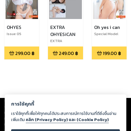
OHYES
EXTRA
Oh yes i can
OHYESiCAN
Issue 05
Special Model
Issue 062
EXTRA
OHYESiCAN
299.00
฿
249.00
฿
199.00
฿
Issue 010
Copyright ©
2026
Storylog Co., Ltd. - สตอรี่ล็อกขอสงวนสิทธิ์ไม่รับผิดชอบ
การใช้คุกกี้
ต่อผลงานหรือเนื้อหาใดที่อัปโหลดผ่านเว็บไซต์และปรากฏว่าละเมิดสิทธิใน
ทรัพย์สินทางปัญญาของบุคคลอื่นหรือขัดต่อกฎหมายและศีลธรรม ดังนั้น ผู้อ่าน
เราใช้คุกกี้เพื่อให้ทุกคนได้ประสบการณ์การใช้งานที่ดียิ่งขึ้นอ่าน
ทุกท่านโปรดใช้วิจารณญาณในการกลั่นกรองด้วยตนเอง และหากท่านพบว่าส่วน
เพิ่มเติม
คลิก (Privacy Policy) และ (Cookie Policy)
หนึ่งส่วนใดขัดต่อกฎหมายและศีลธรรม กรุณาแจ้งมายังบริษัท เพื่อทีมงานจะได้
ดำเนินการในทันที ทั้งนี้ ทางสตอรี่ล็อกขอสงวนลิขสิทธิ์ตามพระราชบัญญัติ