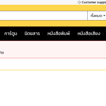
Customer supp
ทั้งหมด
การ์ตูน
นิตยสาร
หนังสือพิมพ์
หนังสือเสียง
nto