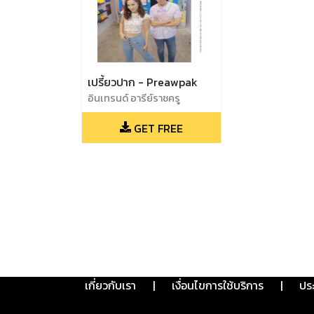
เปรี้ยวปาก - Preawpak
อินเทรนด์ อารีย์ราชครู
งามวงศ์วานอร่อยเต็มสิบ จุด
GET FREE
เช็คอิน #จุฬาสามย่าน
เกี่ยวกับเรา
|
เงื่อนไขการใช้บริการ
|
ปร