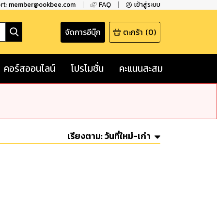
ort: member@ookbee.com
FAQ
เข้าสู่ระบบ
จัดการอีบุ๊ก
ตะกร้า
(
0
)
คอร์สออนไลน์
โปรโมชั่น
คะแนนสะสม
เรียงตาม:
วันที่ใหม่-เก่า