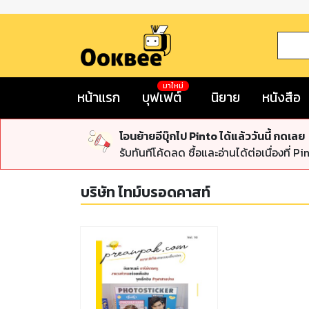
มาใหม่
หน้าแรก
บุฟเฟต์
นิยาย
หนังสือ
โอนย้ายอีบุ๊กไป Pinto ได้แล้ววันนี้ กดเลย
รับทันทีโค้ดลด ซื้อและอ่านได้ต่อเนื่องที่ Pi
บริษัท ไทม์บรอดคาสท์