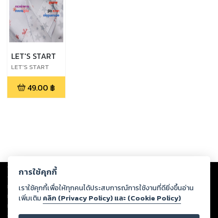
LET'S START
LET'S START
49.00
฿
Copyright ©
2026
Storylog Co., Ltd. - สตอรี่ล็อกขอสงวนสิทธิ์ไม่รับผิดชอบ
การใช้คุกกี้
ต่อผลงานหรือเนื้อหาใดที่อัปโหลดผ่านเว็บไซต์และปรากฏว่าละเมิดสิทธิใน
ทรัพย์สินทางปัญญาของบุคคลอื่นหรือขัดต่อกฎหมายและศีลธรรม ดังนั้น ผู้อ่าน
เราใช้คุกกี้เพื่อให้ทุกคนได้ประสบการณ์การใช้งานที่ดียิ่งขึ้นอ่าน
ทุกท่านโปรดใช้วิจารณญาณในการกลั่นกรองด้วยตนเอง และหากท่านพบว่าส่วน
เพิ่มเติม
คลิก (Privacy Policy) และ (Cookie Policy)
หนึ่งส่วนใดขัดต่อกฎหมายและศีลธรรม กรุณาแจ้งมายังบริษัท เพื่อทีมงานจะได้
ดำเนินการในทันที ทั้งนี้ ทางสตอรี่ล็อกขอสงวนลิขสิทธิ์ตามพระราชบัญญัติ