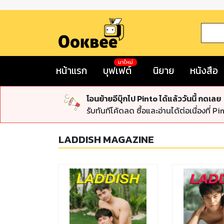
มาใหม่
หน้าแรก
บุฟเฟต์
นิยาย
หนังสือ
โอนย้ายอีบุ๊กไป Pinto ได้แล้ววันนี้ กดเลย
รับทันทีโค้ดลด ซื้อและอ่านได้ต่อเนื่องที่ Pi
LADDISH MAGAZINE