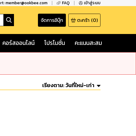
ort: member@ookbee.com
FAQ
เข้าสู่ระบบ
จัดการอีบุ๊ก
ตะกร้า
(
0
)
คอร์สออนไลน์
โปรโมชั่น
คะแนนสะสม
เรียงตาม:
วันที่ใหม่-เก่า