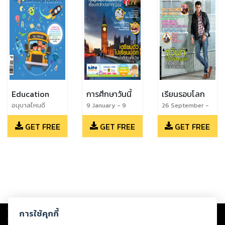
Education
การศึกษาวันนี้
เรียนรอบโลก
อนุบาลไหนดี
9 January - 9
26 September -
2016/2017
February 2016
10 October 2013
GET FREE
GET FREE
GET FREE
Copyright ©
2026
Storylog Co., Ltd. - สตอรี่ล็อกขอสงวนสิทธิ์ไม่รับผิดชอบ
การใช้คุกกี้
ต่อผลงานหรือเนื้อหาใดที่อัปโหลดผ่านเว็บไซต์และปรากฏว่าละเมิดสิทธิใน