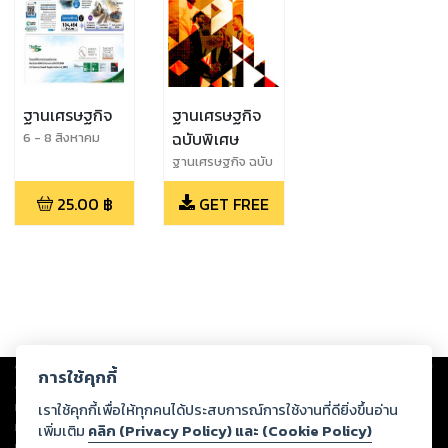
ฐานเศรษฐกิจ
ฐานเศรษฐกิจ
ฉบับพิเศษ
6 - 8 สิงหาคม
2569
ฐานเศรษฐกิจ ฉบับ
พิเศษ (10 ต้นแบบ
25.00
฿
GET FREE
องค์กรคุณธรรม
2016)
Copyright ©
2026
Storylog Co., Ltd. - สตอรี่ล็อกขอสงวนสิทธิ์ไม่รับผิดชอบ
การใช้คุกกี้
ต่อผลงานหรือเนื้อหาใดที่อัปโหลดผ่านเว็บไซต์และปรากฏว่าละเมิดสิทธิใน
ทรัพย์สินทางปัญญาของบุคคลอื่นหรือขัดต่อกฎหมายและศีลธรรม ดังนั้น ผู้อ่าน
เราใช้คุกกี้เพื่อให้ทุกคนได้ประสบการณ์การใช้งานที่ดียิ่งขึ้นอ่าน
ทุกท่านโปรดใช้วิจารณญาณในการกลั่นกรองด้วยตนเอง และหากท่านพบว่าส่วน
เพิ่มเติม
คลิก (Privacy Policy) และ (Cookie Policy)
หนึ่งส่วนใดขัดต่อกฎหมายและศีลธรรม กรุณาแจ้งมายังบริษัท เพื่อทีมงานจะได้