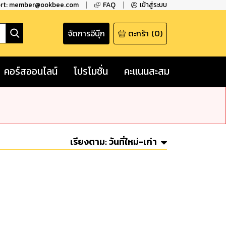
ort: member@ookbee.com
FAQ
เข้าสู่ระบบ
จัดการอีบุ๊ก
ตะกร้า
(
0
)
คอร์สออนไลน์
โปรโมชั่น
คะแนนสะสม
เรียงตาม:
วันที่ใหม่-เก่า