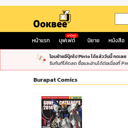
มาใหม่
หน้าแรก
บุฟเฟต์
นิยาย
หนังสือ
โอนย้ายอีบุ๊กไป Pinto ได้แล้ววันนี้ กดเลย
รับทันทีโค้ดลด ซื้อและอ่านได้ต่อเนื่องที่ Pi
Burapat Comics