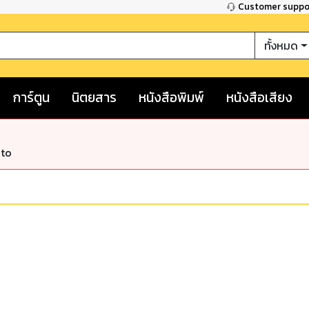
Customer supp
ทั้งหมด
การ์ตูน
นิตยสาร
หนังสือพิมพ์
หนังสือเสียง
nto