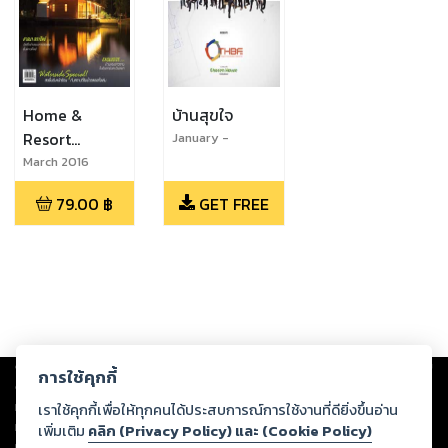
Home &
บ้านสุขใจ
Resort
January -
February 2016
Thailand
March 2016
79.00
฿
GET FREE
Copyright ©
2026
Storylog Co., Ltd. - สตอรี่ล็อกขอสงวนสิทธิ์ไม่รับผิดชอบ
การใช้คุกกี้
ต่อผลงานหรือเนื้อหาใดที่อัปโหลดผ่านเว็บไซต์และปรากฏว่าละเมิดสิทธิใน
ทรัพย์สินทางปัญญาของบุคคลอื่นหรือขัดต่อกฎหมายและศีลธรรม ดังนั้น ผู้อ่าน
เราใช้คุกกี้เพื่อให้ทุกคนได้ประสบการณ์การใช้งานที่ดียิ่งขึ้นอ่าน
ทุกท่านโปรดใช้วิจารณญาณในการกลั่นกรองด้วยตนเอง และหากท่านพบว่าส่วน
เพิ่มเติม
คลิก (Privacy Policy) และ (Cookie Policy)
หนึ่งส่วนใดขัดต่อกฎหมายและศีลธรรม กรุณาแจ้งมายังบริษัท เพื่อทีมงานจะได้