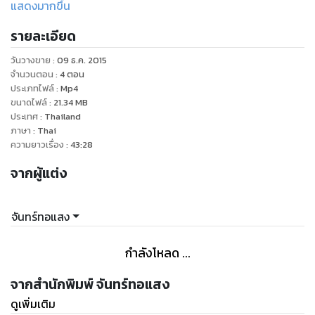
แสดงมากขึ้น
เสียท่าให้เสือร้ายหรือไม่!
รายละเอียด
- ดารากลางใจ เรื่องราวของนักเขียนนิยายรักที่เกิดอาการตีบตัน
วันวางขาย
:
09 ธ.ค. 2015
บก.จึงแนะนำให้เธอเปลี่ยนไปเขียนแนวสยองขวัญและแนะนำนัก
จำนวนตอน :
4
ตอน
เขียนรุ่นพี่ที่ชอบทำตัวลึกลับแสนเซอร์ให้เธอรู้สึก งานนี้เธอจะได้
ประเภทไฟล์
:
Mp4
ขนาดไฟล์
:
21.34
MB
เขียนแนวสยองขวัญตามที่ตั้งใจหรือจะต้องเปลี่ยนไปเขียนแนวอี
ประเทศ
:
Thailand
โรติกแทน!
ภาษา
:
Thai
ความยาวเรื่อง :
43:28
- ราตรีกลางใจ เรื่องราวของนักขุดไฟแรง ที่หลงใหลของเก่าเป็น
จากผู้แต่ง
ชีวิตจิตใจ เธอได้รับมอบหมายให้ไปสำรวจพื้นที่ยังต่างจังหวัด โดย
มีเจ้าหน้าที่ป่าไม้ฉายามนุษย์หินหน้าตายเป็นคนนำทาง และถึงเขา
จะหน้านิ่งหน้าตาย แต่เขาไม่ใช่คนตายด้านแน่นอน!
จันทร์ทอแสง
และพบกับเรื่องเต็มของทั้งสามได้ เร็วๆ นี้
กำลังโหลด ...
- - - - - - - - - - - - - - - - - - - - - - - - - -
จากสำนักพิมพ์ จันทร์ทอแสง
ดูเพิ่มเติม