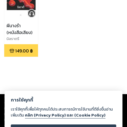
ผีนางรำ
(หนังสือเสียง)
นิลราตรี
149.00
฿
Copyright ©
2026
Storylog Co., Ltd. - สตอรี่ล็อกขอสงวนสิทธิ์ไม่รับผิดชอบ
การใช้คุกกี้
ต่อผลงานหรือเนื้อหาใดที่อัปโหลดผ่านเว็บไซต์และปรากฏว่าละเมิดสิทธิใน
ทรัพย์สินทางปัญญาของบุคคลอื่นหรือขัดต่อกฎหมายและศีลธรรม ดังนั้น ผู้อ่าน
เราใช้คุกกี้เพื่อให้ทุกคนได้ประสบการณ์การใช้งานที่ดียิ่งขึ้นอ่าน
ทุกท่านโปรดใช้วิจารณญาณในการกลั่นกรองด้วยตนเอง และหากท่านพบว่าส่วน
เพิ่มเติม
คลิก (Privacy Policy) และ (Cookie Policy)
หนึ่งส่วนใดขัดต่อกฎหมายและศีลธรรม กรุณาแจ้งมายังบริษัท เพื่อทีมงานจะได้
ดำเนินการในทันที ทั้งนี้ ทางสตอรี่ล็อกขอสงวนลิขสิทธิ์ตามพระราชบัญญัติ