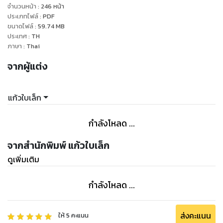
กับแม่ หลังจากเรียนจบก็กลับมาทำงานกับพ่อตามเดิม
จำนวนหน้า
:
246
หน้า
ประเภทไฟล์
:
PDF
ขนาดไฟล์
:
59.74
MB
ส่วนจักรชัยก็ครองตัวเป็นโสดเป็นคุณพ่อเลี้ยงเดี่ยวที่หล่อรวยและ
ประเทศ
:
TH
สุขภาพดี จนดูไม่ออกเลยว่าตอนนี้เขาอายุห้าสิบห้าแล้ว มองแค่
ภาษา
:
Thai
ภายนอกก็คงจะดูแค่สี่สิบต้นๆ
จากผู้แต่ง
“แกต้องแต่งงานกับหนูพราว” พูดเสียงเรียบแล้วชำเลือง
มองลูกชายอย่างคาดหวัง จักรชัยรู้ว่ามันเป็นเรื่องยากและละเอียด
แก้วใบเล็ก
อ่อนมากสำหรับผู้ชายที่ยอมครองตัวเป็นโสดมาจนอายุสามสิบปี
อย่างรามิล ทั้งที่ชีวิตเพียบพร้อมทุกด้าน แต่เพราะมีลูกชายคน
กำลังโหลด ...
เดียวจักรชัยจึงอยากมีหลานน้อยกับเขาบ้าง
จากสำนักพิมพ์ แก้วใบเล็ก
“เขาเป็นใครครับ?” ถามเสียงเรียบ แต่มีคำตอบในใจอยู่แล้ว
ดูเพิ่มเติม
อุตส่าห์ครองโสดมาตั้งนานจะให้มาแต่งงานง่ายๆมันใช่เรื่องที่ไหน
กำลังโหลด ...
“ลูกสาวเพื่อนพ่อ”
“ทำไมผมต้องแต่งด้วยครับ” เอาแล้วไงได้ยินคำถามแบบนี้
ส่งคะแนน
ให้
5
คะแนน