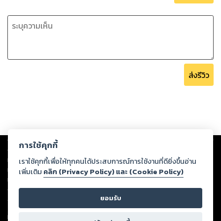
จากปากลูกชายทีไรรู้สึกใจคอไม่ดีทุกที
“บริษัทเขากำลังจะล้มละลาย”
“แล้วเกี่ยวอะไรกับผม” นั่นไงผิดอย่างที่จักรชัยคิดไว้ที่ไหน
พอคุยเรื่องแบบนี้ทีไรตอบแบบไม่เกรงใจคนฟังตลอด
ส่งรีวิว
“รามิล นี่แกกลายเป็นคนใจดำไปตั้งแต่เมื่อไหร่” น้ำเสียงผิด
หวังในความคิดของลูกชายที่เขาไม่เคยสอนเลยแม้แต่น้อย
เรื่องนี้พ่อแม่ทั้งสองฝ่ายมีความเห็นพ้องต้องกันเพราะ
ลูกสาวเพื่อนก็ยังโสด อีกทั้งการแต่งงานครอบครัวหรรษรักษ์ก็จะ
Copyright ©
2026
Storylog Co., Ltd. - สตอรี่ล็อกขอสงวนสิทธิ์ไม่รับผิดชอบ
การใช้คุกกี้
ต่อผลงานหรือเนื้อหาใดที่อัปโหลดผ่านเว็บไซต์และปรากฏว่าละเมิดสิทธิใน
ได้ไม่ต้องเสียเปรียบที่ต้องใช้หนี้ให้กับทางครอบครัวคณาภิรมย์
ทรัพย์สินทางปัญญาของบุคคลอื่นหรือขัดต่อกฎหมายและศีลธรรม ดังนั้น ผู้อ่าน
เราใช้คุกกี้เพื่อให้ทุกคนได้ประสบการณ์การใช้งานที่ดียิ่งขึ้นอ่าน
และต้องช่วยฟื้นฟูธุรกิจอสังหาริมทรัพย์ของฝั่งโน้นด้วย
ทุกท่านโปรดใช้วิจารณญาณในการกลั่นกรองด้วยตนเอง และหากท่านพบว่าส่วน
เพิ่มเติม
คลิก (Privacy Policy) และ (Cookie Policy)
หนึ่งส่วนใดขัดต่อกฎหมายและศีลธรรม กรุณาแจ้งมายังบริษัท เพื่อทีมงานจะได้
“ถ้าเราเป็นฝ่ายอยู่ในสถานการณ์แบบนั้นบ้างล่ะ”
ดำเนินการในทันที ทั้งนี้ ทางสตอรี่ล็อกขอสงวนลิขสิทธิ์ตามพระราชบัญญัติ
ยอมรับ
ลิขสิทธิ์ พ.ศ. 2537 (ฉบับล่าสุด)
“ให้มันถึงวันนั้นก่อนครับ แน่นอนว่าผมไม่ให้พ่อยัดเยียดผมให้
For support: member@ookbee.com