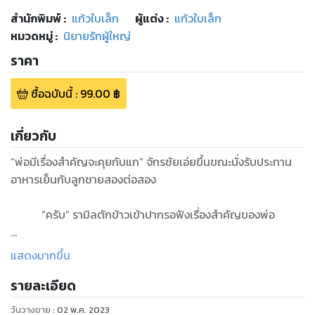
สำนักพิมพ์
:
แก้วใบเล็ก
ผู้แต่ง :
แก้วใบเล็ก
หมวดหมู่
:
นิยายรักผู้ใหญ่
ราคา
ซื้อฉบับนี้
:
99.00
฿
เกี่ยวกับ
“พ่อมีเรื่องสำคัญจะคุยกับแก” จักรชัยเอ่ยขึ้นขณะนั่งรับประทาน
อาหารเย็นกับลูกชายสองต่อสอง
“ครับ” รามิลตักข้าวเข้าปากรอฟังเรื่องสำคัญของพ่อ
แม่ของรามิลเป็นชาวอังกฤษ หย่าขาดกับพ่อของเขาตั้งแต่เขาอายุ
แสดงมากขึ้น
ได้เพียงสิบสองขวบเพื่อไปแต่งงานใหม่กับชาวอังกฤษด้วยกัน แต่
รายละเอียด
แม่ของเขาก็คอยแวะมาเยี่ยมเยือนลูกชายตลอด จนเขาเรียนจบ
ปริญญาตรี พอเรียนต่อปริญญาโทรามิลก็ย้ายไปเรียนที่อังกฤษ
วันวางขาย
:
02 พ.ค. 2023