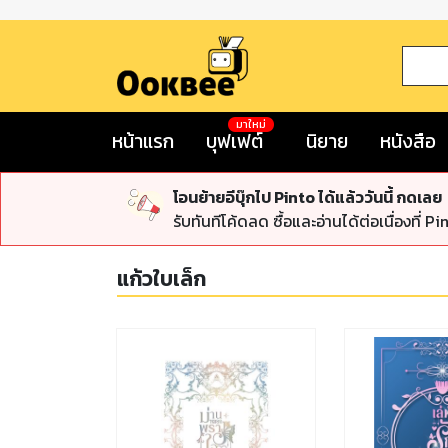
มาใหม่
หน้าแรก
บุฟเฟต์
นิยาย
หนังสือ
โอนย้ายอีบุ๊กไป Pinto ได้แล้ววันนี้ กดเลย
รับทันทีโค้ดลด ซื้อและอ่านได้ต่อเนื่องที่ Pi
แก้วใบเล็ก