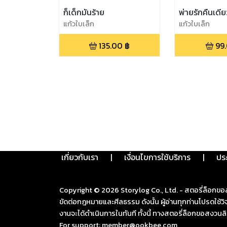
ก็เด็กมันร้าย
พ่ายรักคืนเดีย
แก้วใบเล็ก
แก้วใบเล็ก
135.00
฿
99
เกี่ยวกับเรา
|
เงื่อนไขการใช้บริการ
|
ปร
Copyright ©
2026
Storylog Co., Ltd. - สตอรี่ล็อกขอ
ขัดต่อกฎหมายและศีลธรรม ดังนั้น ผู้อ่านทุกท่านโปรดใ
งานจะได้ดำเนินการในทันที ทั้งนี้ ทางสตอรี่ล็อกขอสงวนลิ
For support: member@ookbee.com