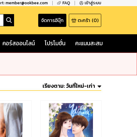
ort: member@ookbee.com
FAQ
เข้าสู่ระบบ
จัดการอีบุ๊ก
ตะกร้า
(
0
)
คอร์สออนไลน์
โปรโมชั่น
คะแนนสะสม
เรียงตาม:
วันที่ใหม่-เก่า