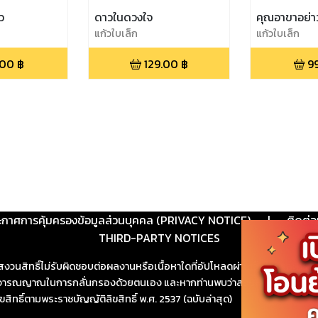
ว
ดาวในดวงใจ
คุณอาขาอย่าว
แก้วใบเล็ก
แก้วใบเล็ก
.00
฿
129.00
฿
9
ะกาศการคุ้มครองข้อมูลส่วนบุคคล (PRIVACY NOTICE)
|
ติดต่อ
THIRD-PARTY NOTICES
สงวนสิทธิ์ไม่รับผิดชอบต่อผลงานหรือเนื้อหาใดที่อัปโหลดผ่านเว็บไซต์และปร
ช้วิจารณญาณในการกลั่นกรองด้วยตนเอง และหากท่านพบว่าส่วนหนึ่งส่วนใดขัดต
ขสิทธิ์ตามพระราชบัญญัติลิขสิทธิ์ พ.ศ. 2537 (ฉบับล่าสุด)