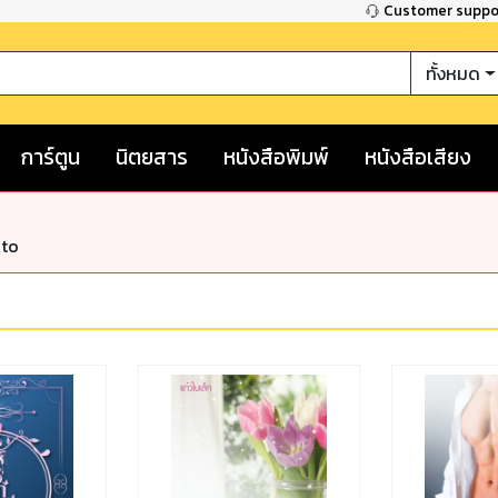
Customer supp
ทั้งหมด
การ์ตูน
นิตยสาร
หนังสือพิมพ์
หนังสือเสียง
nto