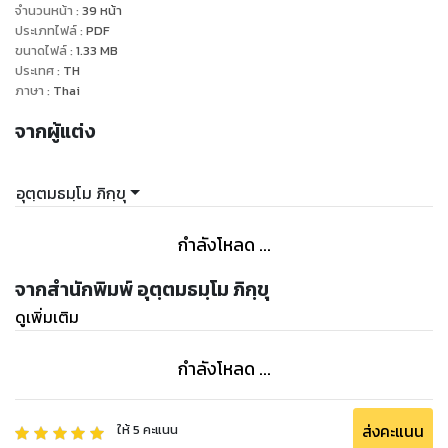
จำนวนหน้า
:
39
หน้า
ประเภทไฟล์
:
PDF
ขนาดไฟล์
:
1.33
MB
ประเทศ
:
TH
ภาษา
:
Thai
จากผู้แต่ง
อุตฺตมธมฺโม ภิกฺขุ
กำลังโหลด ...
จากสำนักพิมพ์ อุตฺตมธมฺโม ภิกฺขุ
ดูเพิ่มเติม
กำลังโหลด ...
ส่งคะแนน
ให้
5
คะแนน