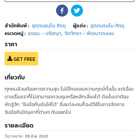
สำนักพิมพ์
:
อุตฺตมธมฺโม ภิกฺขุ
ผู้แต่ง :
อุตฺตมธมฺโม ภิกฺขุ
หมวดหมู่
:
ธรรมะ - ปรัชญา
,
จิตวิทยา - พัฒนาตนเอง
ราคา
GET FREE
เกี่ยวกับ
ทุกคนล้วนต้องการความสุข ไม่มีใครชอบความทุกข์ทั้งนั้น แต่เรื่อง
บางเรื่องเราก็ไม่สามารถควบคุมหรือหลีกเลี่ยงได้ ดังนั้นเราต้อง
หัดรู้จัก “รับมือกับมันให้ได้” ซึ่งแต่ละคนก็จะมีวิธีในการจัดการ
รับมือกับปัญหาที่ต่างๆ กันออกไป
รายละเอียด
วันวางขาย
:
05 มิ.ย. 2022