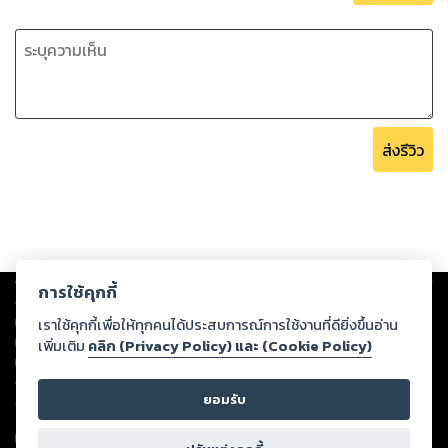
ส่งรีวิว
Copyright ©
2026
Storylog Co., Ltd. - สตอรี่ล็อกขอสงวนสิทธิ์ไม่รับผิดชอบ
การใช้คุกกี้
ต่อผลงานหรือเนื้อหาใดที่อัปโหลดผ่านเว็บไซต์และปรากฏว่าละเมิดสิทธิใน
ทรัพย์สินทางปัญญาของบุคคลอื่นหรือขัดต่อกฎหมายและศีลธรรม ดังนั้น ผู้อ่าน
เราใช้คุกกี้เพื่อให้ทุกคนได้ประสบการณ์การใช้งานที่ดียิ่งขึ้นอ่าน
ทุกท่านโปรดใช้วิจารณญาณในการกลั่นกรองด้วยตนเอง และหากท่านพบว่าส่วน
เพิ่มเติม
คลิก (Privacy Policy) และ (Cookie Policy)
หนึ่งส่วนใดขัดต่อกฎหมายและศีลธรรม กรุณาแจ้งมายังบริษัท เพื่อทีมงานจะได้
ดำเนินการในทันที ทั้งนี้ ทางสตอรี่ล็อกขอสงวนลิขสิทธิ์ตามพระราชบัญญัติ
ยอมรับ
ลิขสิทธิ์ พ.ศ. 2537 (ฉบับล่าสุด)
For support: member@ookbee.com