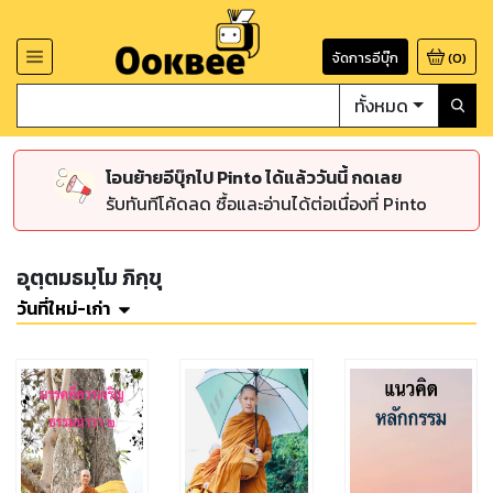
จัดการอีบุ๊ก
(
0
)
ทั้งหมด
โอนย้ายอีบุ๊กไป Pinto ได้แล้ววันนี้ กดเลย
รับทันทีโค้ดลด ซื้อและอ่านได้ต่อเนื่องที่ Pinto
อุตฺตมธมฺโม ภิกฺขุ
วันที่ใหม่-เก่า