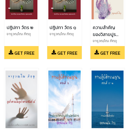
ปฏิปทา วัตร ๒
ปฏิปทา วัตร ๑
ความสำคัญ
ของวิสาขปูรณ
จารุวณฺโณ ภิกฺขุ
จารุวณฺโณ ภิกฺขุ
มี
จารุวณฺโณ ภิกฺขุ
GET FREE
GET FREE
GET FREE