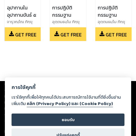
อุปาทานใน
การปฏิบัติ
การปฏิบัติ
อุปาทานขันธ์ ๕
กรรมฐาน
กรรมฐาน
จารุวณฺโณ ภิกฺขุ
อุตฺตมธมฺโม ภิกฺขุ
อุตฺตมธมฺโม ภิกฺขุ
GET FREE
GET FREE
GET FREE
Copyright ©
2026
Storylog Co., Ltd. - สตอรี่ล็อกขอสงวนสิทธิ์ไม่รับผิดชอบ
การใช้คุกกี้
ต่อผลงานหรือเนื้อหาใดที่อัปโหลดผ่านเว็บไซต์และปรากฏว่าละเมิดสิทธิใน
ทรัพย์สินทางปัญญาของบุคคลอื่นหรือขัดต่อกฎหมายและศีลธรรม ดังนั้น ผู้อ่าน
เราใช้คุกกี้เพื่อให้ทุกคนได้ประสบการณ์การใช้งานที่ดียิ่งขึ้นอ่าน
ทุกท่านโปรดใช้วิจารณญาณในการกลั่นกรองด้วยตนเอง และหากท่านพบว่าส่วน
เพิ่มเติม
คลิก (Privacy Policy) และ (Cookie Policy)
หนึ่งส่วนใดขัดต่อกฎหมายและศีลธรรม กรุณาแจ้งมายังบริษัท เพื่อทีมงานจะได้
ดำเนินการในทันที ทั้งนี้ ทางสตอรี่ล็อกขอสงวนลิขสิทธิ์ตามพระราชบัญญัติ
ยอมรับ
ลิขสิทธิ์ พ.ศ. 2537 (ฉบับล่าสุด)
For support: member@ookbee.com
ปรับแต่งคุกกี้