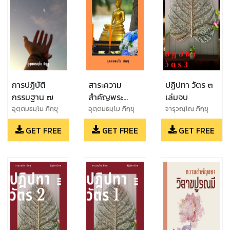
การปฏิบัติ
สาระความ
ปฏิปทา วัตร ๓
กรรมฐาน ๗
สำคัญพระ
เล่มจบ
อภิธรรม
อุตฺตมธมฺโม ภิกฺขุ
อุตฺตมธมฺโม ภิกฺขุ
จารุวณฺโณ ภิกฺขุ
GET FREE
GET FREE
GET FREE