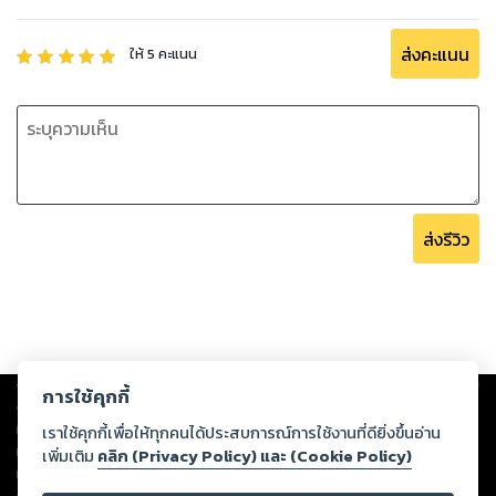
ส่งคะแนน
ให้
5
คะแนน
ส่งรีวิว
Copyright ©
2026
Storylog Co., Ltd. - สตอรี่ล็อกขอสงวนสิทธิ์ไม่รับผิดชอบ
การใช้คุกกี้
ต่อผลงานหรือเนื้อหาใดที่อัปโหลดผ่านเว็บไซต์และปรากฏว่าละเมิดสิทธิใน
ทรัพย์สินทางปัญญาของบุคคลอื่นหรือขัดต่อกฎหมายและศีลธรรม ดังนั้น ผู้อ่าน
เราใช้คุกกี้เพื่อให้ทุกคนได้ประสบการณ์การใช้งานที่ดียิ่งขึ้นอ่าน
ทุกท่านโปรดใช้วิจารณญาณในการกลั่นกรองด้วยตนเอง และหากท่านพบว่าส่วน
เพิ่มเติม
คลิก (Privacy Policy) และ (Cookie Policy)
หนึ่งส่วนใดขัดต่อกฎหมายและศีลธรรม กรุณาแจ้งมายังบริษัท เพื่อทีมงานจะได้
ดำเนินการในทันที ทั้งนี้ ทางสตอรี่ล็อกขอสงวนลิขสิทธิ์ตามพระราชบัญญัติ