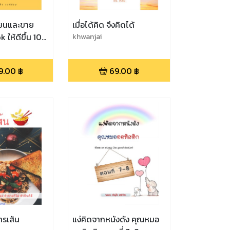
ียนและขาย
เมื่อได้คิด จึงคิดได้
 ให้ดีขึ้น 10
khwanjai
9.00
฿
69.00
฿
ารเส้น
แง่คิดจากหนังดัง คุณหมอ