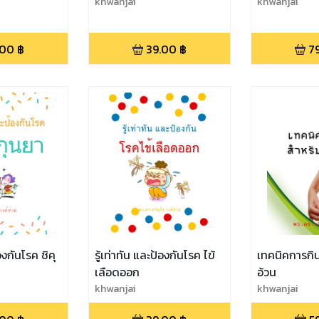
khwanjai
khwanjai
.00
฿
39.00
฿
7
้องกันโรค ชิคุ
รู้เท่าทัน และป้องกันโรค ไข้
เทคนิคการกิ
เลือดออก
อ้วน
khwanjai
khwanjai