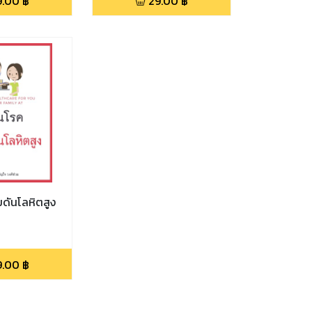
9.00
฿
29.00
฿
มดันโลหิตสูง
9.00
฿