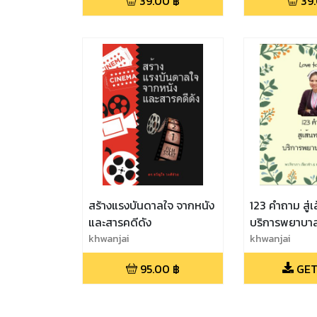
39.00
฿
39
สร้างแรงบันดาลใจ จากหนัง
123 คำถาม สู่
และสารคดีดัง
บริการพยาบาลเ
khwanjai
khwanjai
95.00
฿
GET