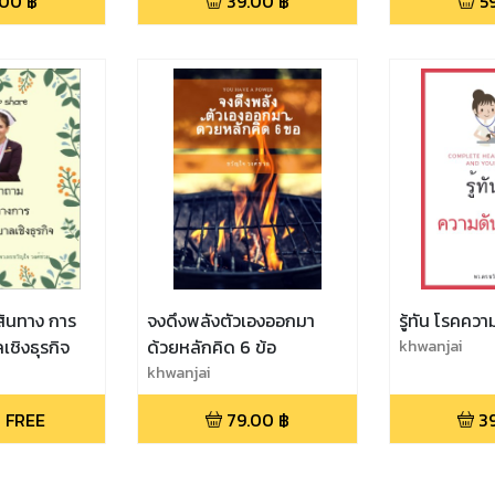
.00
฿
39.00
฿
5
เส้นทาง การ
จงดึงพลังตัวเองออกมา
รู้ทัน โรคควา
ชิงธุรกิจ
ด้วยหลักคิด 6 ข้อ
khwanjai
khwanjai
 FREE
79.00
฿
3