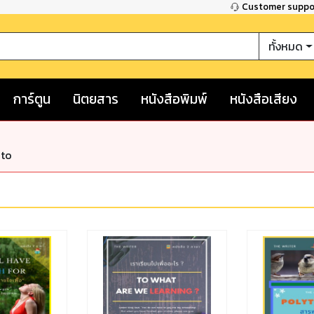
Customer supp
ทั้งหมด
การ์ตูน
นิตยสาร
หนังสือพิมพ์
หนังสือเสียง
nto