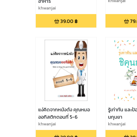
อาหาร
khwanjai
khwanjai
39.00
฿
79
แง่คิดจากหนังดัง คุณหมอ
รู้เท่าทัน และป
ออทิสติกตอนที่ 5-6
นกุนยา
khwanjai
khwanjai