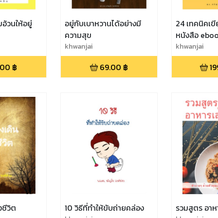
้วนให้อยู่
อยู่กับเบาหวานได้อย่างมี
24 เทคนิคเข
ความสุข
หนังสือ ebook
khwanjai
เท่า
khwanjai
.00
฿
69.00
฿
19
ชีวิต
10 วิธีที่ทำให้ขับถ่ายคล่อง
รวมสูตร อาห