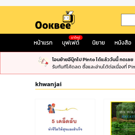
มาใหม่
หน้าแรก
บุฟเฟต์
นิยาย
หนังสือ
โอนย้ายอีบุ๊กไป Pinto ได้แล้ววันนี้ กดเลย
รับทันทีโค้ดลด ซื้อและอ่านได้ต่อเนื่องที่ Pi
khwanjai