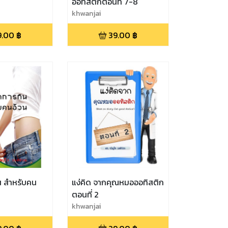
ออทิสติกตอนที่ 7-8
khwanjai
9.00
฿
39.00
฿
น สำหรับคน
แง่คิด จากคุณหมอออทิสติก
ตอนที่ 2
khwanjai