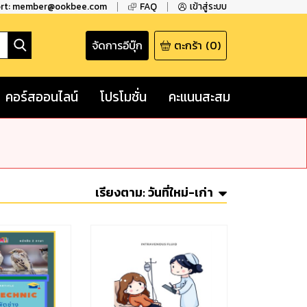
ort: member@ookbee.com
FAQ
เข้าสู่ระบบ
จัดการอีบุ๊ก
ตะกร้า
(
0
)
คอร์สออนไลน์
โปรโมชั่น
คะแนนสะสม
เรียงตาม:
วันที่ใหม่-เก่า