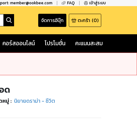
pport: member@ookbee.com
FAQ
เข้าสู่ระบบ
จัดการอีบุ๊ก
ตะกร้า
(
0
)
คอร์สออนไลน์
โปรโมชั่น
คะแนนสะสม
ือด
หมู่
:
นิยายดราม่า - ชีวิต