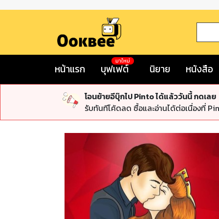
มาใหม่
หน้าแรก
บุฟเฟต์
นิยาย
หนังสือ
โอนย้ายอีบุ๊กไป Pinto ได้แล้ววันนี้ กดเลย
รับทันทีโค้ดลด ซื้อและอ่านได้ต่อเนื่องที่ Pi