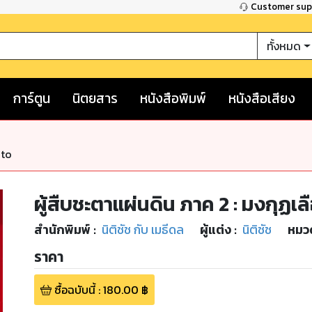
Customer su
ทั้งหมด
การ์ตูน
นิตยสาร
หนังสือพิมพ์
หนังสือเสียง
nto
ผู้สืบชะตาแผ่นดิน ภาค 2 : มงกุฏเล
สำนักพิมพ์
:
นิติชัช กับ เมธีดล
ผู้แต่ง :
นิติชัช
หมวด
ราคา
ซื้อฉบับนี้
:
180.00
฿