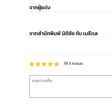
จากผู้แต่ง
จากสำนักพิมพ์ นิติชัช กับ เมธีดล
ให้
5
คะแนน