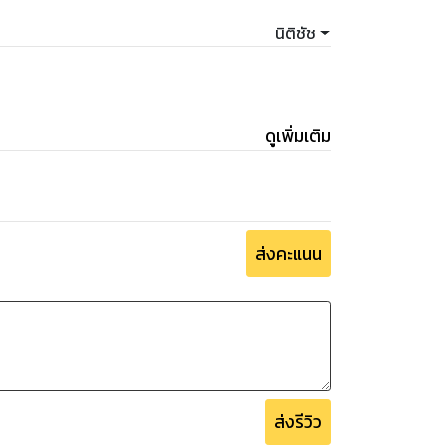
นิติชัช
ดูเพิ่มเติม
ส่งคะแนน
ส่งรีวิว