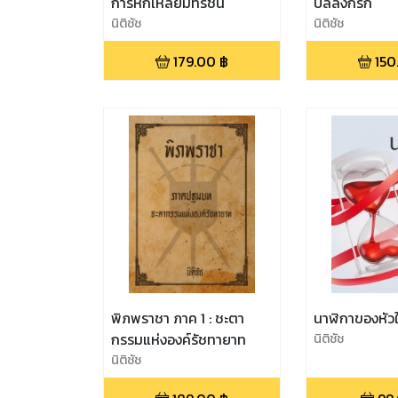
การหักเหลี่ยมทรชน
บัลลังก์รัก
นิติชัช
นิติชัช
179.00
฿
150
พิภพราชา ภาค 1 : ชะตา
นาฬิกาของหัว
กรรมแห่งองค์รัชทายาท
นิติชัช
นิติชัช