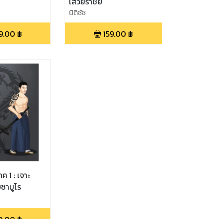
เสวยราชย์
นิติชัช
9.00
฿
159.00
฿
 : เจาะ
ษซามูไร