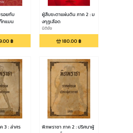
มรอยกับ
ผู้สืบชะตาแผ่นดิน ภาค 2 : ม
ก๊กแมน
งกุฏเลือด
นิติชัช
9.00
฿
180.00
฿
: ล่าศร
พิภพราชา ภาค 2 : ปริศนาผู้