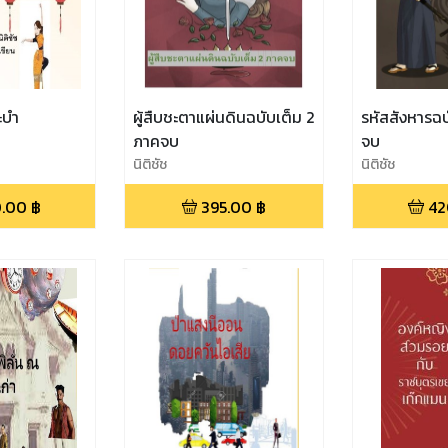
ะบำ
ผู้สืบชะตาแผ่นดินฉบับเต็ม 2
รหัสสังหารฉบ
ภาคจบ
จบ
นิติชัช
นิติชัช
.00
฿
395.00
฿
42