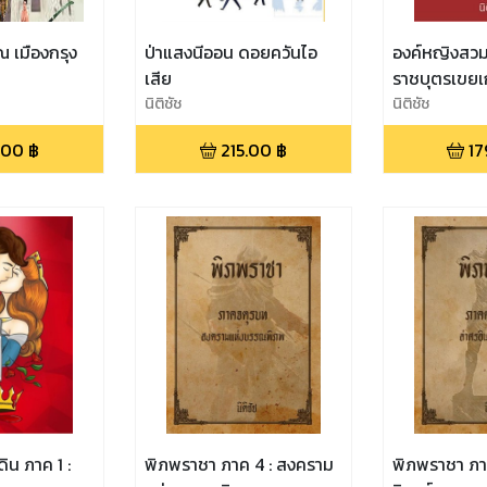
 ณ เมืองกรุง
ป่าแสงนีออน ดอยควันไอ
องค์หญิงสว
เสีย
ราชบุตรเขยเ
นิติชัช
นิติชัช
.00
฿
215.00
฿
17
ดิน ภาค 1 :
พิภพราชา ภาค 4 : สงคราม
พิภพราชา ภาค 3 