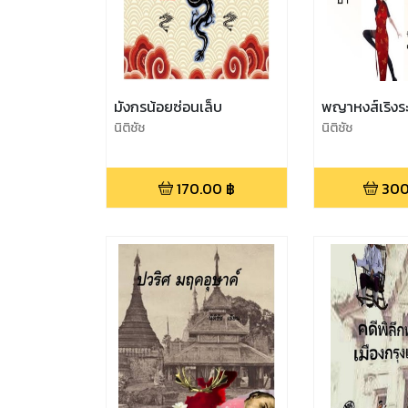
มังกรน้อยซ่อนเล็บ
พญาหงส์เริงร
นิติชัช
นิติชัช
170.00
฿
300