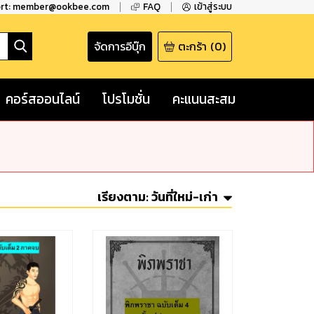
ort: member@ookbee.com
FAQ
เข้าสู่ระบบ
จัดการอีบุ๊ก
ตะกร้า
(
0
)
คอร์สออนไลน์
โปรโมชั่น
คะแนนสะสม
เรียงตาม:
วันที่ใหม่-เก่า