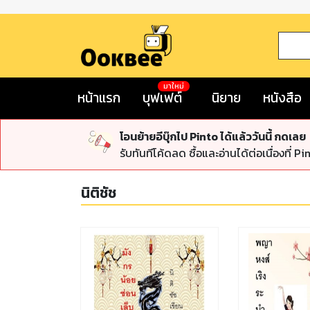
มาใหม่
หน้าแรก
บุฟเฟต์
นิยาย
หนังสือ
โอนย้ายอีบุ๊กไป Pinto ได้แล้ววันนี้ กดเลย
รับทันทีโค้ดลด ซื้อและอ่านได้ต่อเนื่องที่ Pi
นิติชัช