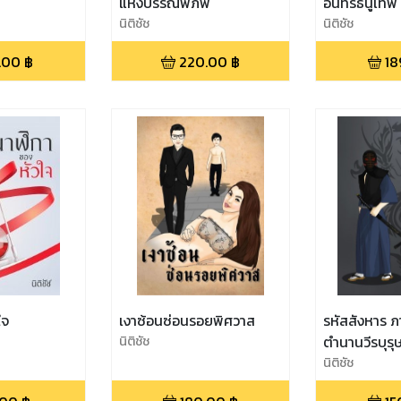
แห่งบรรณพิภพ
อินทร์ธนูเทพ
นิติชัช
นิติชัช
.00
฿
220.00
฿
18
ใจ
เงาซ้อนซ่อนรอยพิศวาส
รหัสสังหาร ภาค 1
นิติชัช
ตำนานวีรบุรุ
นิติชัช