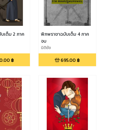
ับเต็ม 2 ภาค
พิภพราชาฉบับเต็ม 4 ภาค
จบ
นิติชัช
0.00
฿
695.00
฿