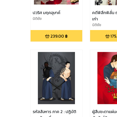
ปวริศ มฤคอุษาค์
คดีพิลึกพิลั่น
นิติชัช
เก่า
นิติชัช
239.00
฿
175
รหัสสังหาร ภาค 2 : ปฏิบัติ
ผู้สืบชะตาแผ่น