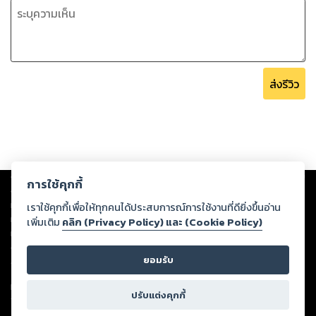
ส่งรีวิว
Copyright ©
2026
Storylog Co., Ltd. - สตอรี่ล็อกขอสงวนสิทธิ์ไม่รับผิดชอบ
การใช้คุกกี้
ต่อผลงานหรือเนื้อหาใดที่อัปโหลดผ่านเว็บไซต์และปรากฏว่าละเมิดสิทธิใน
ทรัพย์สินทางปัญญาของบุคคลอื่นหรือขัดต่อกฎหมายและศีลธรรม ดังนั้น ผู้อ่าน
เราใช้คุกกี้เพื่อให้ทุกคนได้ประสบการณ์การใช้งานที่ดียิ่งขึ้นอ่าน
ทุกท่านโปรดใช้วิจารณญาณในการกลั่นกรองด้วยตนเอง และหากท่านพบว่าส่วน
เพิ่มเติม
คลิก (Privacy Policy) และ (Cookie Policy)
หนึ่งส่วนใดขัดต่อกฎหมายและศีลธรรม กรุณาแจ้งมายังบริษัท เพื่อทีมงานจะได้
ดำเนินการในทันที ทั้งนี้ ทางสตอรี่ล็อกขอสงวนลิขสิทธิ์ตามพระราชบัญญัติ
ยอมรับ
ลิขสิทธิ์ พ.ศ. 2537 (ฉบับล่าสุด)
For support: member@ookbee.com
ปรับแต่งคุกกี้
Version
1.3.17