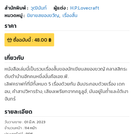
สำนักพิมพ์
:
วุฒินันท์
ผู้แต่ง :
H.P.Lovecraft
หมวดหมู่
:
นิยายสยองขวัญ
,
เรื่องสั้น
ราคา
ซื้อฉบับนี้
:
48.00
฿
เกี่ยวกับ
หนังสือเล่มนี้เป็นรวมเรื่องส้ันของนักเขียนสยองขวญั คลาสสิกระ
ดับตำนำนอีกคนหนึ่งนั่นคือเอช.พี.
เลิฟคราฟท์ที่มีท้ังหมด 5 เรื่องด้วยกัน อันประกอบด้วยเรื่อง เดก
อน, คำสาปวิหารร้าง, เสียงเพรียกจากคธูลูฮ์, มันอยู่ในถ้ำและใต้เงา
จันทร์
รายละเอียด
วันวางขาย
:
01 มี.ค. 2023
จำนวนหน้า
:
114
หน้า
ประเภทไฟล์
:
PDF