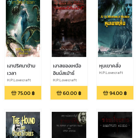
เงาปริศนาข้าม
เงาสยองเหนือ
หุบเขาคลั่ง
เวลา
อินน์สเม้าธ์
H.P.Lovecraft
H.P.Lovecraft
H.P.Lovecraft
75.00
฿
60.00
฿
94.00
฿