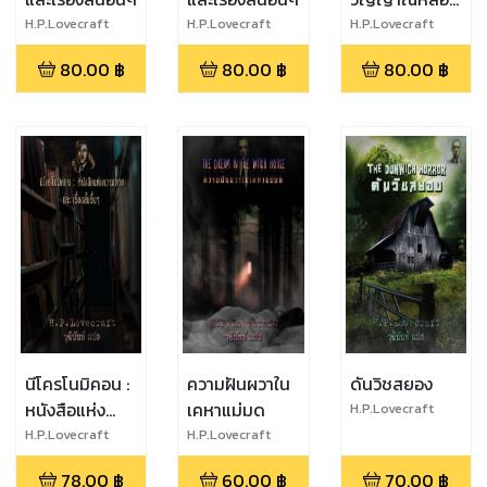
และเรื่องสั้นอื่นๆ
H.P.Lovecraft
H.P.Lovecraft
H.P.Lovecraft
80.00
฿
80.00
฿
80.00
฿
นีโครโนมิคอน :
ความฝันผวาใน
ดันวิชสยอง
หนังสือแห่ง
เคหาแม่มด
H.P.Lovecraft
ความตายและ
H.P.Lovecraft
H.P.Lovecraft
เรื่องสั้นอื่นๆ
78.00
฿
60.00
฿
70.00
฿