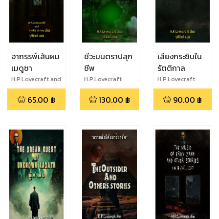
อาถรรพ์เส้นผม
ชีวะมนตราปลุก
เสียงกระซิบใน
เมดูซา
ชีพ
รัตติกาล
H.P.Lovecraft and
H.P.Lovecraft
H.P.Lovecraft
Zelia Bishop
65.00
฿
130.00
฿
90.00
฿