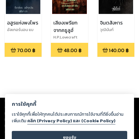
อสูรแห่งพงไพร
เสียงเพรียก
จินตสังหาร
จากคธูลูฮ์
อัลเกอร์นอน แบ
วุฒินันท์
ล็กวูด
H.P.Lovecraft
70.00
฿
48.00
฿
140.00
฿
Copyright ©
2026
Storylog Co., Ltd. - สตอรี่ล็อกขอสงวนสิทธิ์ไม่รับผิดชอบ
การใช้คุกกี้
ต่อผลงานหรือเนื้อหาใดที่อัปโหลดผ่านเว็บไซต์และปรากฏว่าละเมิดสิทธิใน
ทรัพย์สินทางปัญญาของบุคคลอื่นหรือขัดต่อกฎหมายและศีลธรรม ดังนั้น ผู้อ่าน
เราใช้คุกกี้เพื่อให้ทุกคนได้ประสบการณ์การใช้งานที่ดียิ่งขึ้นอ่าน
ทุกท่านโปรดใช้วิจารณญาณในการกลั่นกรองด้วยตนเอง และหากท่านพบว่าส่วน
เพิ่มเติม
คลิก (Privacy Policy) และ (Cookie Policy)
หนึ่งส่วนใดขัดต่อกฎหมายและศีลธรรม กรุณาแจ้งมายังบริษัท เพื่อทีมงานจะได้
ดำเนินการในทันที ทั้งนี้ ทางสตอรี่ล็อกขอสงวนลิขสิทธิ์ตามพระราชบัญญัติ
ยอมรับ
ลิขสิทธิ์ พ.ศ. 2537 (ฉบับล่าสุด)