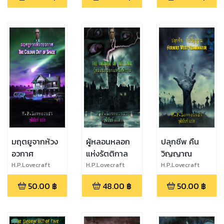
มฤตยูจากห้วง
ผู้หลอนหลอก
ปลุกชีพ คืน
อวกาศ
แห่งรัตติกาล
วิญญาณ
H.P.Lovecraft
H.P.Lovecraft
H.P.Lovecraft
50.00
฿
48.00
฿
50.00
฿