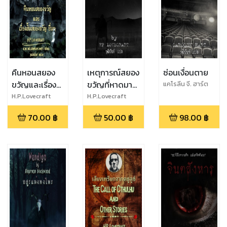
คืนหอนสยอง
เหตุการณ์สยอง
ซ่อนเงื่อนตาย
ขวัญและเรื่อง
ขวัญที่หาดมาร์
แคโรลีน จี. ฮาร์ต
สั้นอื่นๆ
ตินและเรื่องสั้น
H.P.Lovecraft
H.P.Lovecraft
อื่นๆ
70.00
฿
50.00
฿
98.00
฿