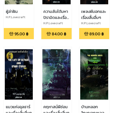
ผู้ล่าฝัน
ความลับใต้มหา
เพลงผีบอกและ
ปิรามิดและเรื่อง
เรื่องสั้นอื่นๆ
H.P.Lovecraft
สั้นอื่นๆ
H.P.Lovecraft
H.P.Lovecraft
95.00
฿
84.00
฿
89.00
฿
แมวแห่งอุลธาร์
คฤหาสน์ผีซ่อน
บ้านหลอก
และเรื่องสั้นอื่นๆ
และเรื่องสั้นอื่นๆ
วิญญาณหลอน