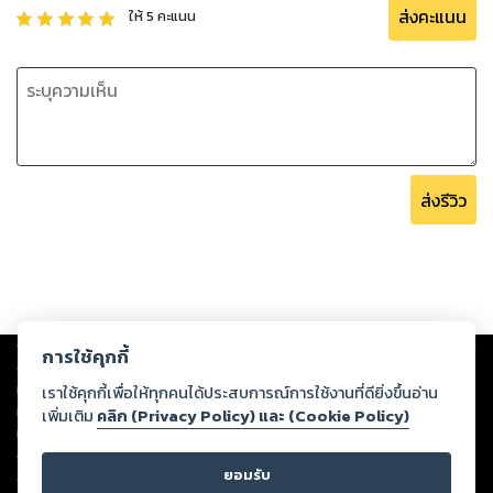
ส่งคะแนน
ให้
5
คะแนน
ส่งรีวิว
Copyright ©
2026
Storylog Co., Ltd. - สตอรี่ล็อกขอสงวนสิทธิ์ไม่รับผิดชอบ
การใช้คุกกี้
ต่อผลงานหรือเนื้อหาใดที่อัปโหลดผ่านเว็บไซต์และปรากฏว่าละเมิดสิทธิใน
ทรัพย์สินทางปัญญาของบุคคลอื่นหรือขัดต่อกฎหมายและศีลธรรม ดังนั้น ผู้อ่าน
เราใช้คุกกี้เพื่อให้ทุกคนได้ประสบการณ์การใช้งานที่ดียิ่งขึ้นอ่าน
ทุกท่านโปรดใช้วิจารณญาณในการกลั่นกรองด้วยตนเอง และหากท่านพบว่าส่วน
เพิ่มเติม
คลิก (Privacy Policy) และ (Cookie Policy)
หนึ่งส่วนใดขัดต่อกฎหมายและศีลธรรม กรุณาแจ้งมายังบริษัท เพื่อทีมงานจะได้
ดำเนินการในทันที ทั้งนี้ ทางสตอรี่ล็อกขอสงวนลิขสิทธิ์ตามพระราชบัญญัติ
ยอมรับ
ลิขสิทธิ์ พ.ศ. 2537 (ฉบับล่าสุด)