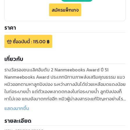
สมัครแพ็กเกจ
ราคา
ซื้อฉบับนี้
:
115.00
฿
เกี่ยวกับ
รางวัลรองชนะเลิศอันดับ 2 Nanmeebooks Award ปี 51
Nanmeebooks Award ประเภทนิทานภาพส่งเสริมคุณธรรม แมว
หมิวออกตามหาลูกปิงปอง ระหว่างทางมันได้ช่วยเหลือมดแดงน้อย
ในท่อระบายน้ำ แต่ตัวเองพลาดตกลงในท่อระบายน้ำ ลูกปิงปองก็
หาไม่เจอ แถมยังมาตกท่ออีก หมิวผู้น่าสงสารจะแก้ปัญหาอย่างไร
ดีนะ
แสดงมากขึ้น
รายละเอียด