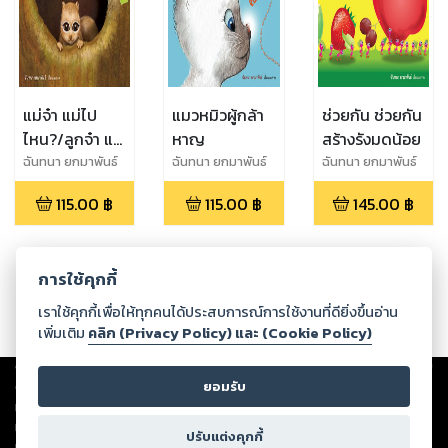
แม่จ๋า แม่ไป
แมวหมิวผู้กล้า
ช่วยกัน ช่วยกัน
ไหน?/ลูกจ๋า แม่
หาญ
สร้างรังมดน้อย
มาแล้ว
ฉันทนา ยกมาพันธ์
ฉันทนา ยกมาพันธ์
ฉันทนา ยกมาพันธ์
115.00
฿
115.00
฿
145.00
฿
การใช้คุกกี้
เราใช้คุกกี้เพื่อให้ทุกคนได้ประสบการณ์การใช้งานที่ดียิ่งขึ้นอ่าน
เพิ่มเติม
คลิก (Privacy Policy) และ (Cookie Policy)
Copyright ©
2026
Storylog Co., Ltd. - สตอรี่ล็อกขอสงวนสิทธิ์ไม่รับผิดชอบ
ต่อผลงานหรือเนื้อหาใดที่อัปโหลดผ่านเว็บไซต์และปรากฏว่าละเมิดสิทธิใน
ยอมรับ
ทรัพย์สินทางปัญญาของบุคคลอื่นหรือขัดต่อกฎหมายและศีลธรรม ดังนั้น ผู้อ่าน
ทุกท่านโปรดใช้วิจารณญาณในการกลั่นกรองด้วยตนเอง และหากท่านพบว่าส่วน
ปรับแต่งคุกกี้
หนึ่งส่วนใดขัดต่อกฎหมายและศีลธรรม กรุณาแจ้งมายังบริษัท เพื่อทีมงานจะได้