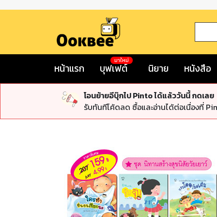
มาใหม่
หน้าแรก
บุฟเฟต์
นิยาย
หนังสือ
โอนย้ายอีบุ๊กไป Pinto ได้แล้ววันนี้ กดเลย
รับทันทีโค้ดลด ซื้อและอ่านได้ต่อเนื่องที่ Pi