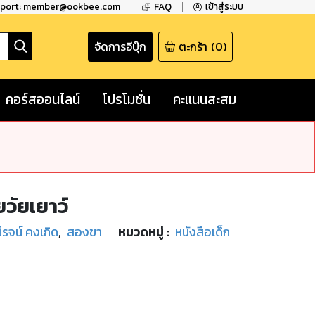
pport: member@ookbee.com
FAQ
เข้าสู่ระบบ
จัดการอีบุ๊ก
ตะกร้า
(
0
)
คอร์สออนไลน์
โปรโมชั่น
คะแนนสะสม
วัยเยาว์
โรจน์ คงเกิด
,
สองขา
หมวดหมู่
:
หนังสือเด็ก