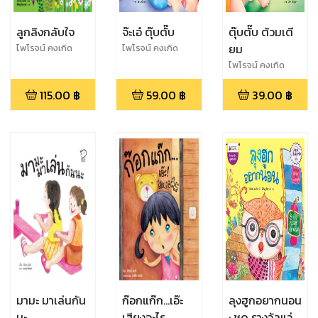
ลูกลิงกลับใจ
จ๊ะเอ๋ ตุ๊บตั๊บ
ตุ๊บตั๊บ ต้วมเตี
ยม
ไพโรจน์ คงเกิด
ไพโรจน์ คงเกิด
ไพโรจน์ คงเกิด
115.00
฿
59.00
฿
39.00
฿
มามะ มาเล่นกัน
ก๊อกแก๊ก...เอ๊ะ
ลุงฮูกอยากนอน
นะ
เสียงอะไร
: ชุด รางวัลแว่น