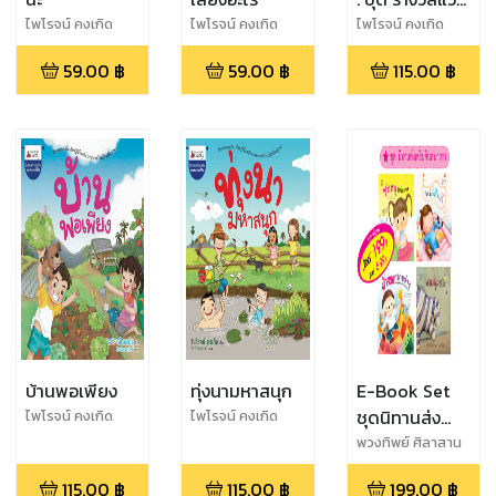
แก้ว ครั้งที่ 10
ไพโรจน์ คงเกิด
ไพโรจน์ คงเกิด
ไพโรจน์ คงเกิด
59.00
฿
59.00
฿
115.00
฿
บ้านพอเพียง
ทุ่งนามหาสนุก
E-Book Set
ชุดนิทานส่ง
ไพโรจน์ คงเกิด
ไพโรจน์ คงเกิด
เสริม
พวงทิพย์ ศิลาสาน
ต์,ไพโรจน์ คงเกิด
จินตนาการ
115.00
฿
115.00
฿
199.00
฿