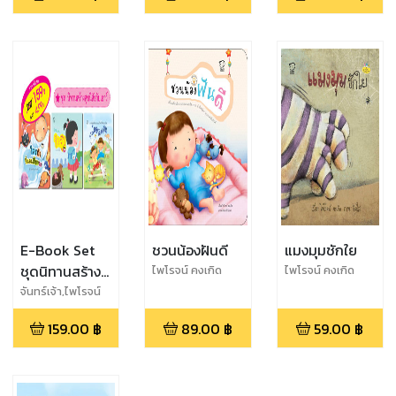
E-Book Set
ชวนน้องฝันดี
แมงมุมชักใย
ชุดนิทานสร้าง
ไพโรจน์ คงเกิด
ไพโรจน์ คงเกิด
สุขนิสัยวัยเยาว์
จันทร์เจ้า,ไพโรจน์
คงเกิด,สองขา
159.00
฿
89.00
฿
59.00
฿