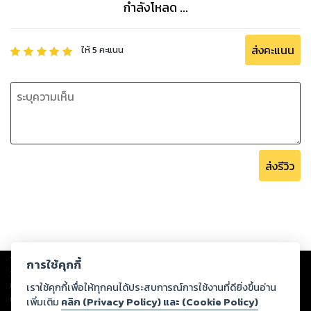
กำลังโหลด ...
ส่งคะแนน
ให้
5
คะแนน
ส่งรีวิว
Copyright ©
2026
Storylog Co., Ltd. - สตอรี่ล็อกขอสงวนสิทธิ์ไม่รับผิดชอบ
การใช้คุกกี้
ต่อผลงานหรือเนื้อหาใดที่อัปโหลดผ่านเว็บไซต์และปรากฏว่าละเมิดสิทธิใน
ทรัพย์สินทางปัญญาของบุคคลอื่นหรือขัดต่อกฎหมายและศีลธรรม ดังนั้น ผู้อ่าน
เราใช้คุกกี้เพื่อให้ทุกคนได้ประสบการณ์การใช้งานที่ดียิ่งขึ้นอ่าน
ทุกท่านโปรดใช้วิจารณญาณในการกลั่นกรองด้วยตนเอง และหากท่านพบว่าส่วน
เพิ่มเติม
คลิก (Privacy Policy) และ (Cookie Policy)