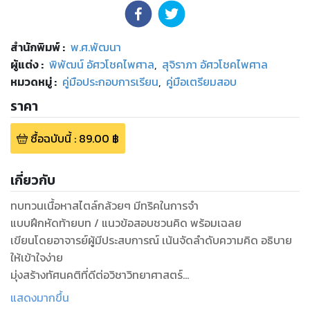
สำนักพิมพ์
:
พ.ศ.พัฒนา
ผู้แต่ง :
พิพัฒน์ อัศวโชคไพศาล
,
สุจิราภา อัศวโชคไพศาล
หมวดหมู่
:
คู่มือประกอบการเรียน
,
คู่มือเตรียมสอบ
ราคา
ซื้อฉบับนี้
:
89.00
฿
เกี่ยวกับ
ทบทวนเนื้อหาสไตล์กล้วยๆ มีทริคในการจำ
แบบฝึกหัดท้ายบท / แนวข้อสอบชวนคิด พร้อมเฉลย
เขียนโดยอาจารย์ผู้มีประสบการณ์ เน้นจัดลำดับความคิด อธิบาย
ให้เข้าใจง่าย
มุ่งสร้างทัศนคติที่ดีต่อวิชาวิทยาศาสตร์
แสดงมากขึ้น
หนังสือ วิทย์คิดกล้วยๆ วิทยาศาสตร์ ม.2 เล่ม 2 (112 หน้า) เขียน