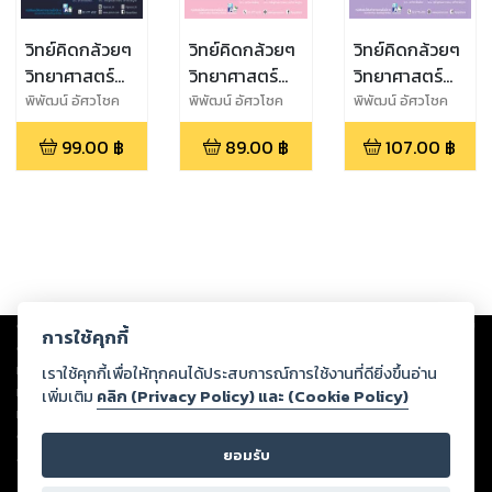
วิทย์คิดกล้วยๆ
วิทย์คิดกล้วยๆ
วิทย์คิดกล้วยๆ
วิทยาศาสตร์
วิทยาศาสตร์
วิทยาศาสตร์
ม.3 เล่ม 1
ม.2 เล่ม 2
ม.2 เล่ม 1
พิพัฒน์ อัศวโชค
พิพัฒน์ อัศวโชค
พิพัฒน์ อัศวโชค
ไพศาล,สุจิราภา
ไพศาล,สุจิราภา
ไพศาล,สุจิราภา
(หลักสูตร
(หลักสูตร
(หลักสูตร
99.00
฿
89.00
฿
107.00
฿
อัศวโชคไพศาล
อัศวโชคไพศาล
อัศวโชคไพศาล
ปรับปรุง
ปรับปรุง
ปรับปรุง
พ.ศ.2560)
พ.ศ.2560)
พ.ศ.2560)
Copyright ©
2026
Storylog Co., Ltd. - สตอรี่ล็อกขอสงวนสิทธิ์ไม่รับผิดชอบ
การใช้คุกกี้
ต่อผลงานหรือเนื้อหาใดที่อัปโหลดผ่านเว็บไซต์และปรากฏว่าละเมิดสิทธิใน
ทรัพย์สินทางปัญญาของบุคคลอื่นหรือขัดต่อกฎหมายและศีลธรรม ดังนั้น ผู้อ่าน
เราใช้คุกกี้เพื่อให้ทุกคนได้ประสบการณ์การใช้งานที่ดียิ่งขึ้นอ่าน
ทุกท่านโปรดใช้วิจารณญาณในการกลั่นกรองด้วยตนเอง และหากท่านพบว่าส่วน
เพิ่มเติม
คลิก (Privacy Policy) และ (Cookie Policy)
หนึ่งส่วนใดขัดต่อกฎหมายและศีลธรรม กรุณาแจ้งมายังบริษัท เพื่อทีมงานจะได้
ดำเนินการในทันที ทั้งนี้ ทางสตอรี่ล็อกขอสงวนลิขสิทธิ์ตามพระราชบัญญัติ
ยอมรับ
ลิขสิทธิ์ พ.ศ. 2537 (ฉบับล่าสุด)