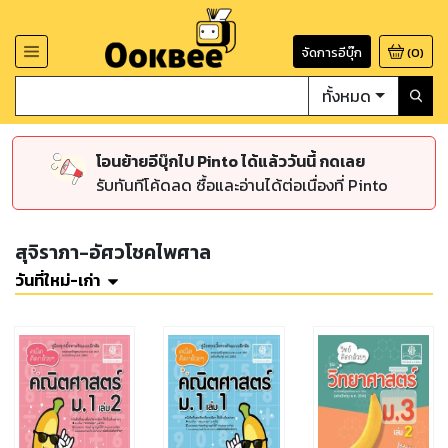
จัดการอีบุ๊ก
(
0
)
ทั้งหมด
โอนย้ายอีบุ๊กไป Pinto ได้แล้ววันนี้ กดเลย
รับทันทีโค้ดลด ซื้อและอ่านได้ต่อเนื่องที่ Pinto
สุจิราภา-อัศวโชคไพศาล
วันที่ใหม่-เก่า