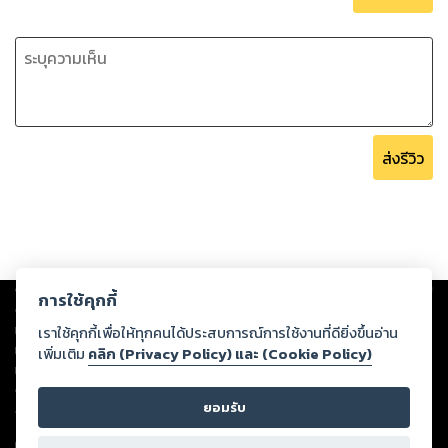
ส่งรีวิว
Copyright ©
2026
Storylog Co., Ltd. - สตอรี่ล็อกขอสงวนสิทธิ์ไม่รับผิดชอบ
การใช้คุกกี้
ต่อผลงานหรือเนื้อหาใดที่อัปโหลดผ่านเว็บไซต์และปรากฏว่าละเมิดสิทธิใน
ทรัพย์สินทางปัญญาของบุคคลอื่นหรือขัดต่อกฎหมายและศีลธรรม ดังนั้น ผู้อ่าน
เราใช้คุกกี้เพื่อให้ทุกคนได้ประสบการณ์การใช้งานที่ดียิ่งขึ้นอ่าน
ทุกท่านโปรดใช้วิจารณญาณในการกลั่นกรองด้วยตนเอง และหากท่านพบว่าส่วน
เพิ่มเติม
คลิก (Privacy Policy) และ (Cookie Policy)
หนึ่งส่วนใดขัดต่อกฎหมายและศีลธรรม กรุณาแจ้งมายังบริษัท เพื่อทีมงานจะได้
ดำเนินการในทันที ทั้งนี้ ทางสตอรี่ล็อกขอสงวนลิขสิทธิ์ตามพระราชบัญญัติ
ยอมรับ
ลิขสิทธิ์ พ.ศ. 2537 (ฉบับล่าสุด)
For support: member@ookbee.com