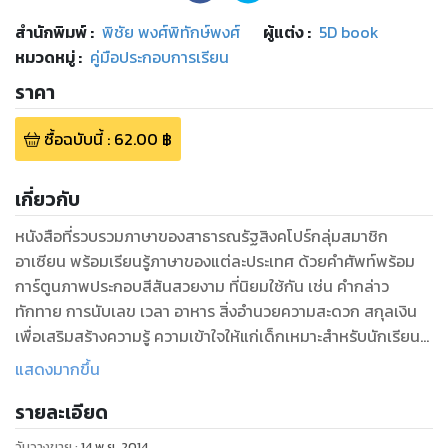
สำนักพิมพ์
:
พิชัย พงศ์พิทักษ์พงศ์
ผู้แต่ง :
5D book
หมวดหมู่
:
คู่มือประกอบการเรียน
ราคา
ซื้อฉบับนี้
:
62.00
฿
เกี่ยวกับ
หนังสือที่รวบรวมภาษาของสาธารณรัฐสิงคโปร์กลุ่มสมาชิก
อาเซียน พร้อมเรียนรู้ภาษาของแต่ละประเทศ ด้วยคำศัพท์พร้อม
การ์ตูนภาพประกอบสีสันสวยงาม ที่นิยมใช้กัน เช่น คำกล่าว
ทักทาย การนับเลข เวลา อาหาร สิ่งอำนวยความสะดวก สกุลเงิน
เพื่อเสริมสร้างความรู้ ความเข้าใจให้แก่เด็กเหมาะสำหรับนักเรียน
นักศึกษา และบุคคลทั่วไป เพื่อใช้เตรียมความพร้อมสู่การเข้าเป็น
แสดงมากขึ้น
รายละเอียด
วันวางขาย
:
14 พ.ย. 2014