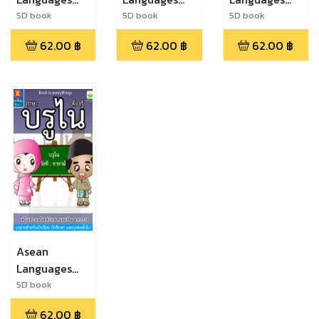
Malaysia
Lao
Cambodia
5D book
5D book
5D book
62.00
฿
62.00
฿
62.00
฿
Asean
Languages
Brunei
5D book
62.00
฿