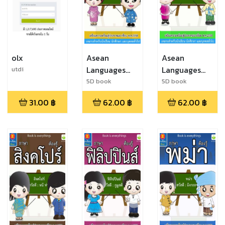
olx
Asean
Asean
Languages
Languages
utdi
Vietnam
Thailand
5D book
5D book
31.00
฿
62.00
฿
62.00
฿