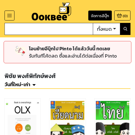
จัดการอีบุ๊ก
(
0
)
ทั้งหมด
โอนย้ายอีบุ๊กไป Pinto ได้แล้ววันนี้ กดเลย
รับทันทีโค้ดลด ซื้อและอ่านได้ต่อเนื่องที่ Pinto
พิชัย พงศ์พิทักษ์พงศ์
วันที่ใหม่-เก่า