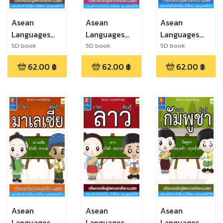
Asean
Asean
Asean
Languages
Languages
Languages
Singapore
Philippelines
Myanmar
5D book
5D book
5D book
62.00
฿
62.00
฿
62.00
฿
Asean
Asean
Asean
Languages
Languages
Languages