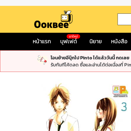
มาใหม่
หน้าแรก
บุฟเฟต์
นิยาย
หนังสือ
โอนย้ายอีบุ๊กไป Pinto ได้แล้ววันนี้ กดเลย
รับทันทีโค้ดลด ซื้อและอ่านได้ต่อเนื่องที่ Pi