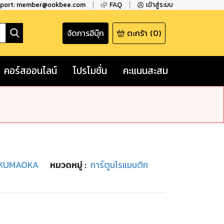
pport: member@ookbee.com
FAQ
เข้าสู่ระบบ
จัดการอีบุ๊ก
ตะกร้า
(
0
)
คอร์สออนไลน์
โปรโมชั่น
คะแนนสะสม
 KUMAOKA
หมวดหมู่
:
การ์ตูนโรแมนติก