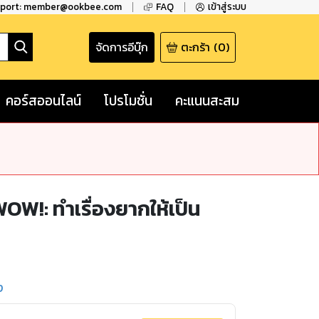
pport: member@ookbee.com
FAQ
เข้าสู่ระบบ
จัดการอีบุ๊ก
ตะกร้า
(
0
)
คอร์สออนไลน์
โปรโมชั่น
คะแนนสะสม
W!: ทำเรื่องยากให้เป็น
ง