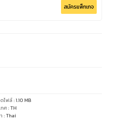
สมัครแพ็กเกจ
ดไฟล์
:
1.10
MB
เทศ
:
TH
ษา
:
Thai