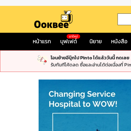
มาใหม่
หน้าแรก
บุฟเฟต์
นิยาย
หนังสือ
โอนย้ายอีบุ๊กไป Pinto ได้แล้ววันนี้ กดเลย
รับทันทีโค้ดลด ซื้อและอ่านได้ต่อเนื่องที่ Pi