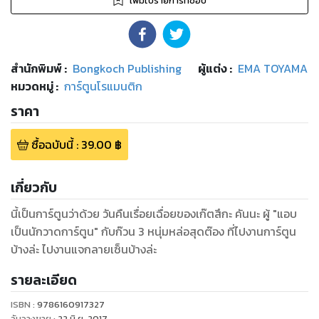
เพิ่มไปรายการที่ชอบ
สำนักพิมพ์
:
Bongkoch Publishing
ผู้แต่ง :
EMA TOYAMA
หมวดหมู่
:
การ์ตูนโรแมนติก
ราคา
ซื้อฉบับนี้
:
39.00
฿
เกี่ยวกับ
นี้เป็นการ์ตูนว่าด้วย วันคืนเรื่อยเฉื่อยของเก๊ตสึกะ คันนะ ผู้ "แอบ
เป็นนักวาดการ์ตูน" กับก๊วน 3 หนุ่มหล่อสุดต๊อง ที่ไปงานการ์ตูน
บ้างล่ะ ไปงานแจกลายเซ็นบ้างล่ะ
รายละเอียด
ISBN :
9786160917327
วันวางขาย
:
22 มิ.ย. 2017