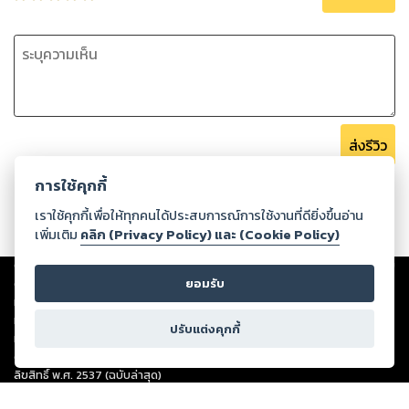
ส่งรีวิว
การใช้คุกกี้
เราใช้คุกกี้เพื่อให้ทุกคนได้ประสบการณ์การใช้งานที่ดียิ่งขึ้นอ่าน
เพิ่มเติม
คลิก (Privacy Policy) และ (Cookie Policy)
Copyright ©
2026
Storylog Co., Ltd. - สตอรี่ล็อกขอสงวนสิทธิ์ไม่รับผิดชอบ
ต่อผลงานหรือเนื้อหาใดที่อัปโหลดผ่านเว็บไซต์และปรากฏว่าละเมิดสิทธิใน
ยอมรับ
ทรัพย์สินทางปัญญาของบุคคลอื่นหรือขัดต่อกฎหมายและศีลธรรม ดังนั้น ผู้อ่าน
ทุกท่านโปรดใช้วิจารณญาณในการกลั่นกรองด้วยตนเอง และหากท่านพบว่าส่วน
ปรับแต่งคุกกี้
หนึ่งส่วนใดขัดต่อกฎหมายและศีลธรรม กรุณาแจ้งมายังบริษัท เพื่อทีมงานจะได้
ดำเนินการในทันที ทั้งนี้ ทางสตอรี่ล็อกขอสงวนลิขสิทธิ์ตามพระราชบัญญัติ
ลิขสิทธิ์ พ.ศ. 2537 (ฉบับล่าสุด)
For support: member@ookbee.com