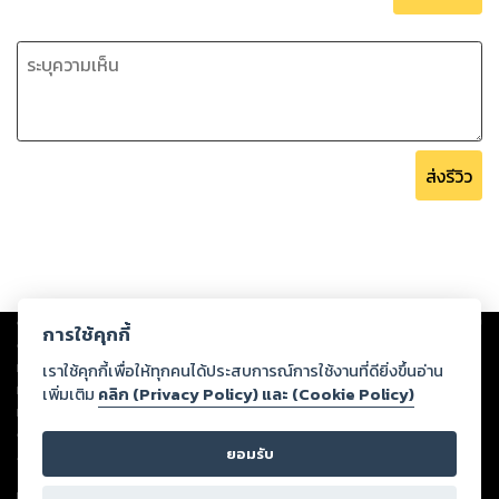
ส่งรีวิว
Copyright ©
2026
Storylog Co., Ltd. - สตอรี่ล็อกขอสงวนสิทธิ์ไม่รับผิดชอบ
การใช้คุกกี้
ต่อผลงานหรือเนื้อหาใดที่อัปโหลดผ่านเว็บไซต์และปรากฏว่าละเมิดสิทธิใน
ทรัพย์สินทางปัญญาของบุคคลอื่นหรือขัดต่อกฎหมายและศีลธรรม ดังนั้น ผู้อ่าน
เราใช้คุกกี้เพื่อให้ทุกคนได้ประสบการณ์การใช้งานที่ดียิ่งขึ้นอ่าน
ทุกท่านโปรดใช้วิจารณญาณในการกลั่นกรองด้วยตนเอง และหากท่านพบว่าส่วน
เพิ่มเติม
คลิก (Privacy Policy) และ (Cookie Policy)
หนึ่งส่วนใดขัดต่อกฎหมายและศีลธรรม กรุณาแจ้งมายังบริษัท เพื่อทีมงานจะได้
ดำเนินการในทันที ทั้งนี้ ทางสตอรี่ล็อกขอสงวนลิขสิทธิ์ตามพระราชบัญญัติ
ยอมรับ
ลิขสิทธิ์ พ.ศ. 2537 (ฉบับล่าสุด)
For support: member@ookbee.com