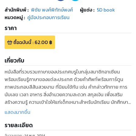
สำนักพิมพ์
:
พิชัย พงศ์พิทักษ์พงศ์
ผู้แต่ง :
5D book
หมวดหมู่
:
คู่มือประกอบการเรียน
ราคา
ซื้อฉบับนี้
:
62.00
฿
เกี่ยวกับ
หนังสือที่รวบรวมภาษาของประเทศบรูไนกลุ่มสมาชิกอาเซียน
พร้อมเรียนรู้ภาษาของแต่ละประเทศ ด้วยคำศัพท์พร้อมการ์ตูน
ภาพประกอบสีสันสวยงาม ที่นิยมใช้กัน เช่น คำกล่าวทักทาย การ
นับเลข เวลา อาหาร สิ่งอำนวยความสะดวก สกุลเงิน เพื่อเสริม
สร้างความรู้ ความเข้าใจให้แก่เด็กเหมาะสำหรับนักเรียน นักศึกษา
และบุคคลทั่วไป เพื่อใช้เตรียมความพร้อมสู่การเข้าเป็นประชาคม
แสดงมากขึ้น
รายละเอียด
วันวางขาย
:
14 พ.ย. 2014