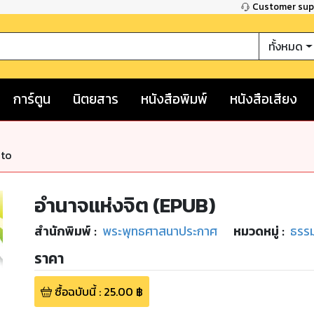
Customer su
ทั้งหมด
การ์ตูน
นิตยสาร
หนังสือพิมพ์
หนังสือเสียง
nto
อำนาจแห่งจิต (EPUB)
สำนักพิมพ์
:
พระพุทธศาสนาประกาศ
หมวดหมู่
:
ธรรม
ราคา
ซื้อฉบับนี้
:
25.00
฿