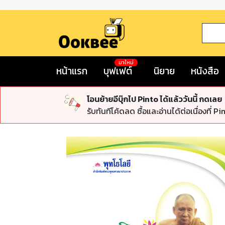
มาใหม่
หน้าแรก
บุฟเฟต์
นิยาย
หนังสือ
โอนย้ายอีบุ๊กไป Pinto ได้แล้ววันนี้ กดเลย
รับทันทีโค้ดลด ซื้อและอ่านได้ต่อเนื่องที่ Pi