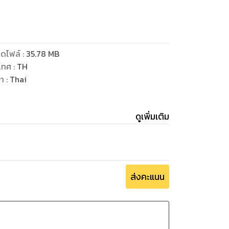
ั่นเอาจริงย่อมเกิดผลสำเร็จได้ดังความมุ่งมั่นดัง
หญ่ ใจเป็นประธาน ทุกสิ่งสำเร็จด้วยใจ”
ดไฟล์
:
35.78
MB
เทศ
:
TH
ษา
:
Thai
ดูเพิ่มเติม
ส่งคะแนน