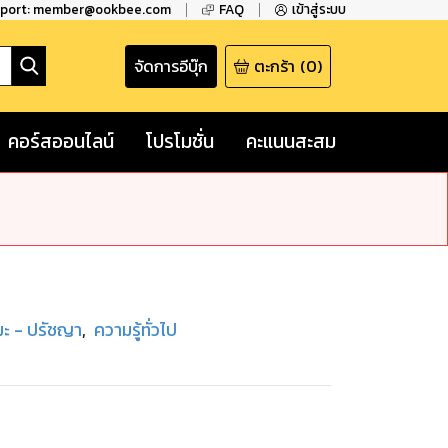
pport: member@ookbee.com
FAQ
เข้าสู่ระบบ
จัดการอีบุ๊ก
ตะกร้า
(
0
)
คอร์สออนไลน์
โปรโมชั่น
คะแนนสะสม
ะ - ปรัชญา
,
ความรู้ทั่วไป