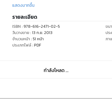
และให้ถูกตรงตามที่ทรงแสดงสอนไว้เท่านั้น
แสดงมากขึ้น
ความสำเร็จทั้งหลายอื่น ก็อยู่ในอำนาจของใจทั้งสิ้น ใจมุ่งม
รายละเอียด
ความปรารถนา ขอให้เชื่อมั่นในพระพุทธภาษิตที่ว่า “ใจเป็นใ
ISBN :
978-616-2471-02-5
ขนา
วันวางขาย
:
13 ก.ย. 2013
ประ
จำนวนหน้า
:
51
หน้า
ภา
ประเภทไฟล์
:
PDF
กำลังโหลด ...