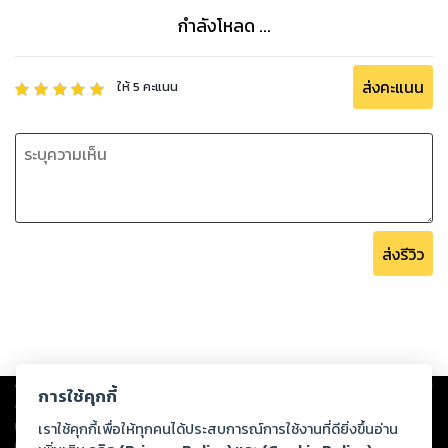
กำลังโหลด ...
ส่งคะแนน
ให้
5
คะแนน
ส่งรีวิว
Copyright ©
2026
Storylog Co., Ltd. - สตอรี่ล็อกขอสงวนสิทธิ์ไม่รับผิดชอบ
การใช้คุกกี้
ต่อผลงานหรือเนื้อหาใดที่อัปโหลดผ่านเว็บไซต์และปรากฏว่าละเมิดสิทธิใน
ทรัพย์สินทางปัญญาของบุคคลอื่นหรือขัดต่อกฎหมายและศีลธรรม ดังนั้น ผู้อ่าน
เราใช้คุกกี้เพื่อให้ทุกคนได้ประสบการณ์การใช้งานที่ดียิ่งขึ้นอ่าน
ทุกท่านโปรดใช้วิจารณญาณในการกลั่นกรองด้วยตนเอง และหากท่านพบว่าส่วน