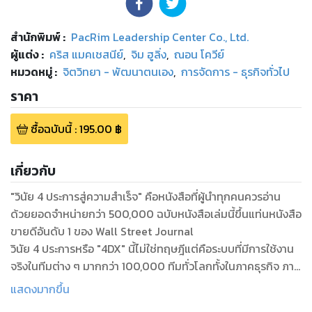
สำนักพิมพ์
:
PacRim Leadership Center Co., Ltd.
ผู้แต่ง :
คริส แมคเชสนีย์
,
จิม ฮูลิ่ง
,
ณอน โควีย์
หมวดหมู่
:
จิตวิทยา - พัฒนาตนเอง
,
การจัดการ - ธุรกิจทั่วไป
ราคา
ซื้อฉบับนี้
:
195.00
฿
เกี่ยวกับ
"วินัย 4 ประการสู่ความสำเร็จ" คือหนังสือที่ผู้นำทุกคนควรอ่าน
ด้วยยอดจำหน่ายกว่า 500,000 ฉบับหนังสือเล่มนี้ขึ้นแท่นหนังสือ
ขายดีอันดับ 1 ของ Wall Street Journal
วินัย 4 ประการหรือ "4DX" นี้ไม่ใช่ทฤษฎีแต่คือระบบที่มีการใช้งาน
จริงในทีมต่าง ๆ มากกว่า 100,000 ทีมทั่วโลกทั้งในภาคธุรกิจ ภาค
รัฐและสถาบันการศึกษา รวมทั้งในไทยที่ที่มปรึกษาจากกลุ่มแพค
แสดงมากขึ้น
ริมได้มีส่วนร่วมเขียนหนังสือเล่มนี้ด้วย