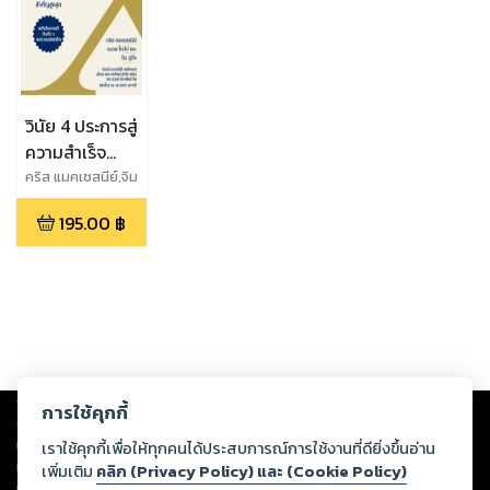
วินัย 4 ประการสู่
ความสำเร็จ
(4DX)
คริส แมคเชสนีย์,จิม
ฮูลิ่ง,ณอน โควีย์
195.00
฿
Copyright ©
2026
Storylog Co., Ltd. - สตอรี่ล็อกขอสงวนสิทธิ์ไม่รับผิดชอบ
การใช้คุกกี้
ต่อผลงานหรือเนื้อหาใดที่อัปโหลดผ่านเว็บไซต์และปรากฏว่าละเมิดสิทธิใน
ทรัพย์สินทางปัญญาของบุคคลอื่นหรือขัดต่อกฎหมายและศีลธรรม ดังนั้น ผู้อ่าน
เราใช้คุกกี้เพื่อให้ทุกคนได้ประสบการณ์การใช้งานที่ดียิ่งขึ้นอ่าน
ทุกท่านโปรดใช้วิจารณญาณในการกลั่นกรองด้วยตนเอง และหากท่านพบว่าส่วน
เพิ่มเติม
คลิก (Privacy Policy) และ (Cookie Policy)
หนึ่งส่วนใดขัดต่อกฎหมายและศีลธรรม กรุณาแจ้งมายังบริษัท เพื่อทีมงานจะได้