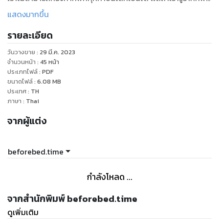
เราจะเดาคำศัพท์อย่างมีพื้นฐาน มีที่มาที่ไป และเเม่นยำขึ้นค่ะ หวัง
แสดงมากขึ้น
ว่าทุกคนจ สนุกกับการเรียนภาษาอังกฤษค่ะ
รายละเอียด
ขอบคุณสำหรับทุกการสั่งซื้อนะคะ
วันวางขาย
:
29 มี.ค. 2023
It means so much to us.
จำนวนหน้า
:
45
หน้า
IG: beforebed.time
ประเภทไฟล์
:
PDF
ขนาดไฟล์
:
6.08
MB
ประเทศ
:
TH
ภาษา
:
Thai
จากผู้แต่ง
beforebed.time
กำลังโหลด ...
จากสำนักพิมพ์ beforebed.time
ดูเพิ่มเติม