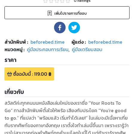
0
Ratings
เพิ่มไปรายการที่ชอบ
สำนักพิมพ์
:
beforebed.time
ผู้แต่ง :
beforebed.time
หมวดหมู่
:
คู่มือประกอบการเรียน
,
คู่มือเตรียมสอบ
ราคา
ซื้อฉบับนี้
:
119.00
฿
เกี่ยวกับ
สวัสดีค่ะทุกคนนนหนังสือเล่มใหม่ของเราชื่อ “Your Roots To
Go” ทางสำนักพิมพ์ตั้งใจให้พร้อ เสียงกับประโยค “You’re good
to go.” ที่แปลว่า “พร้อมแล้ว เริ่มทำได้เลย!” ในเล่มจะมีเนื้อหาเกี่ย
กับรากศัพท์ของภาษาอังกฤษ เราตั้งใจทำเล่มนี้ขึ้นมา เพราะเรารู้ว่า
เราไม่สามารถท่องคำศัพท์ทุกคำบนโลกใบนี้ได้ เเต่ถ้าเรารู้รากศัพท์