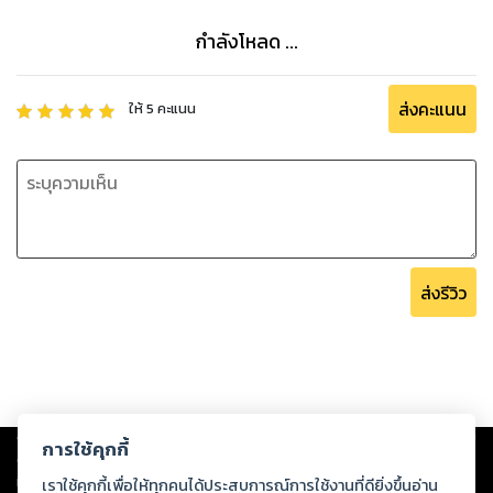
กำลังโหลด ...
ส่งคะแนน
ให้
5
คะแนน
ส่งรีวิว
Copyright ©
2026
Storylog Co., Ltd. - สตอรี่ล็อกขอสงวนสิทธิ์ไม่รับผิดชอบ
การใช้คุกกี้
ต่อผลงานหรือเนื้อหาใดที่อัปโหลดผ่านเว็บไซต์และปรากฏว่าละเมิดสิทธิใน
ทรัพย์สินทางปัญญาของบุคคลอื่นหรือขัดต่อกฎหมายและศีลธรรม ดังนั้น ผู้อ่าน
เราใช้คุกกี้เพื่อให้ทุกคนได้ประสบการณ์การใช้งานที่ดียิ่งขึ้นอ่าน