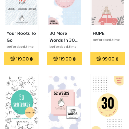
Your Roots To
30 More
HOPE
Go
Words in 30
beforebed.time
More Days
beforebed.time
beforebed.time
119.00
฿
119.00
฿
99.00
฿