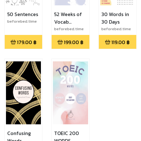
50 Sentences
52 Weeks of
30 Words in
Vocab
30 Days
beforebed.time
Calendar
beforebed.time
beforebed.time
179.00
฿
199.00
฿
119.00
฿
Confusing
TOEIC 200
Words
WORDS