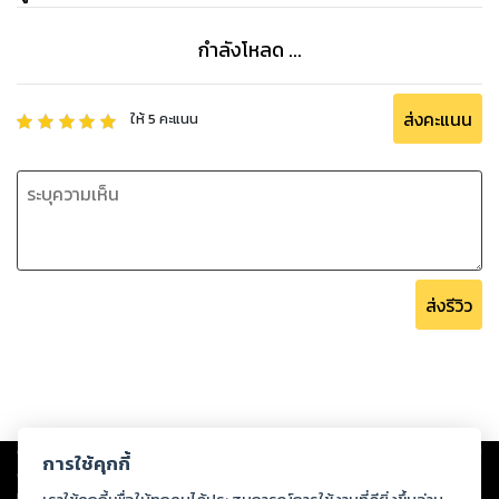
กำลังโหลด ...
ส่งคะแนน
ให้
5
คะแนน
ส่งรีวิว
Copyright ©
2026
Storylog Co., Ltd. - สตอรี่ล็อกขอสงวนสิทธิ์ไม่รับผิดชอบ
การใช้คุกกี้
ต่อผลงานหรือเนื้อหาใดที่อัปโหลดผ่านเว็บไซต์และปรากฏว่าละเมิดสิทธิใน
ทรัพย์สินทางปัญญาของบุคคลอื่นหรือขัดต่อกฎหมายและศีลธรรม ดังนั้น ผู้อ่าน