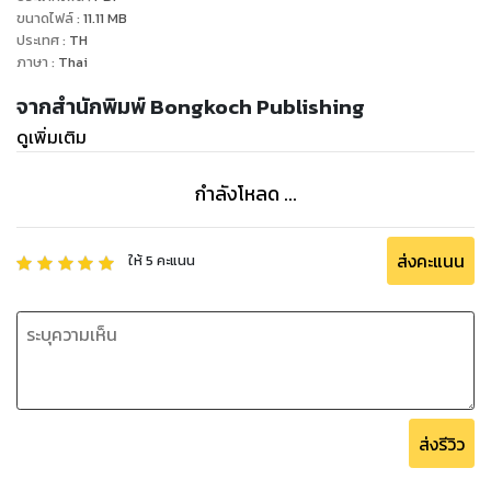
เพราะพระองค์เองก็หลงรักหญิงพลัดหลงชาวไทยคนนี้เหมือนกัน
ขนาดไฟล์
:
11.11
MB
“รักนางตอนไหนไม่รู้ แต่รู้สึกอิ่มใจทุกครั้งที่นางมาซุกซบอยู่ที่อก
ประเทศ
:
TH
กว้างของเรา”
ภาษา
:
Thai
จากสำนักพิมพ์ Bongkoch Publishing
ดูเพิ่มเติม
กำลังโหลด ...
ส่งคะแนน
ให้
5
คะแนน
ส่งรีวิว