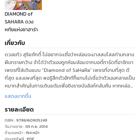
DIAMOND of
SAHARA ดวง
หทัยแห่งซาฮาร่า
เกี่ยวกับ
ดวงแก้ว สุริยภักดิ์ ไม่อยากจะเชื่อว่าหล่อนจะมาสลบไสลท่ามกลาง
ผืนทรายกว้าง จำได้ว่าตัวเองถูกห้อมล้อมจากบอดี้การ์ดที่อารักขา
เพชรที่ใส่เดินแบบ “Diamond of SaHaRa” เพชรที่งามที่สุด ดี
ที่สุด และแพงที่สุด พอรู้สึกตัวอีกทีก็แทบไม่เชื่อว่าตัวเองกลายเป็น
หมากสำคัญในการเดินแต้มเพื่อชิงราชบังลังก์กลับคืน หากหล่อน
อยากกลับไปหาแม่ หล่อนต้องเป็นนางนกต่อล่อเจ้าชายราเชสให้
แสดงมากขึ้น
ตกหลุมพรางของเจ้าชายโรซารี เจ้าชายราเชส ผู้ซึ่งมีนางในฮาเร็ม
รายละเอียด
นับไม่ถ้วน ผู้ชายที่มองหล่อนจนเหลียวหลังเมื่อครั้งแรกเห็น
สายตาคู่นั้นมันบ่งบอกให้หล่อนรับรู้เงาแห่งอันตราย ทว่าเจ้าชายโร
ISBN :
9786160905249
ซารีคอยปกป้องดวงแก้วอยู่ห่างๆ เพื่อไม่ให้ตกเป็นเหยื่อกามารมณ์
วันวางขาย
:
05 ก.ย. 2014
“ใครอย่าได้รังแกนางเด็ดขาด ดวงแก้วเป็นผู้หญิงของเรา” นั่น
จำนวนหน้า
:
194
หน้า
ประเภทไฟล์
:
PDF