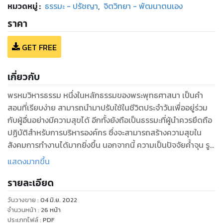
หมวดหมู่
:
ธรรมะ - ปรัชญา
,
จิตวิทยา - พัฒนาตนเอง
ราคา
GET FREE
เกี่ยวกับ
พรหมวิหารธรรม หนึ่งในหลักธรรมของพระพุทธศาสนา เป็นคำ
สอนที่เรียบง่าย สามารถนำมาปรับใช้ในชีวิตประจำวันเพื่ออยู่ร่วม
กับผู้อื่นอย่างมีความสุขได้ อีกทั้งยังถือเป็นธรรมะที่ผู้นำควรยึดถือ
ปฏิบัติสำหรับการบริหารองค์กร ซึ่งจะสามารถสร้างความสุขใน
สังคมการทำงานได้มากยิ่งขึ้น นอกจากนี้ ความเป็นปัจจัยค้ำจุน รูป
ธรรมและนามธรรมทั้งหลาย, เครื่องค้าจุนชีวิต, สิ่งที่หล่อเลี้ยง
แสดงมากขึ้น
ร่างกายและจิตใจ
รายละเอียด
วันวางขาย
:
04 มิ.ย. 2022
จำนวนหน้า
:
26
หน้า
ประเภทไฟล์
:
PDF