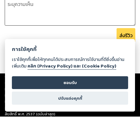
ส่งรีวิว
การใช้คุกกี้
เราใช้คุกกี้เพื่อให้ทุกคนได้ประสบการณ์การใช้งานที่ดียิ่งขึ้นอ่าน
เพิ่มเติม
คลิก (Privacy Policy) และ (Cookie Policy)
Copyright ©
2026
Storylog Co., Ltd. - สตอรี่ล็อกขอสงวนสิทธิ์ไม่รับผิดชอบ
ต่อผลงานหรือเนื้อหาใดที่อัปโหลดผ่านเว็บไซต์และปรากฏว่าละเมิดสิทธิใน
ยอมรับ
ทรัพย์สินทางปัญญาของบุคคลอื่นหรือขัดต่อกฎหมายและศีลธรรม ดังนั้น ผู้อ่าน
ทุกท่านโปรดใช้วิจารณญาณในการกลั่นกรองด้วยตนเอง และหากท่านพบว่าส่วน
ปรับแต่งคุกกี้
หนึ่งส่วนใดขัดต่อกฎหมายและศีลธรรม กรุณาแจ้งมายังบริษัท เพื่อทีมงานจะได้
ดำเนินการในทันที ทั้งนี้ ทางสตอรี่ล็อกขอสงวนลิขสิทธิ์ตามพระราชบัญญัติ
ลิขสิทธิ์ พ.ศ. 2537 (ฉบับล่าสุด)
For support: member@ookbee.com
Version
1.3.17