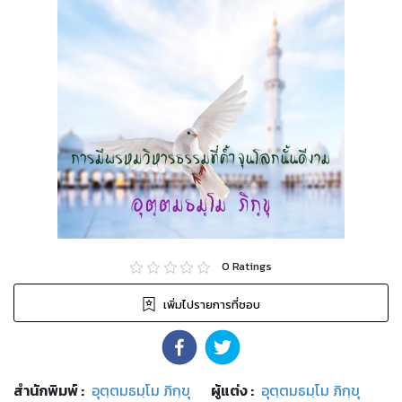
0
Ratings
เพิ่มไปรายการที่ชอบ
สำนักพิมพ์
:
อุตฺตมธมฺโม ภิกฺขุ
ผู้แต่ง :
อุตฺตมธมฺโม ภิกฺขุ