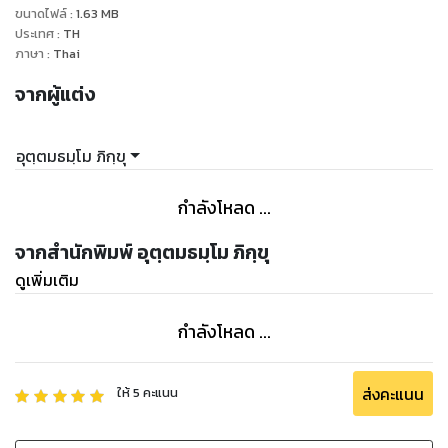
ขนาดไฟล์
:
1.63
MB
ประเทศ
:
TH
ภาษา
:
Thai
จากผู้แต่ง
อุตฺตมธมฺโม ภิกฺขุ
กำลังโหลด ...
จากสำนักพิมพ์ อุตฺตมธมฺโม ภิกฺขุ
ดูเพิ่มเติม
กำลังโหลด ...
ส่งคะแนน
ให้
5
คะแนน