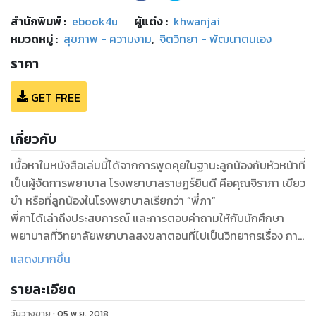
สำนักพิมพ์
:
ebook4u
ผู้แต่ง :
khwanjai
หมวดหมู่
:
สุขภาพ - ความงาม
,
จิตวิทยา - พัฒนาตนเอง
ราคา
GET FREE
เกี่ยวกับ
เนื้อหาในหนังสือเล่มนี้ได้จากการพูดคุยในฐานะลูกน้องกับหัวหน้าที่
เป็นผู้จัดการพยาบาล โรงพยาบาลราษฏร์ยินดี คือคุณจิราภา เขียว
ขำ หรือที่ลูกน้องในโรงพยาบาลเรียกว่า “พี่ภา”
พี่ภาได้เล่าถึงประสบการณ์ และการตอบคำถามให้กับนักศึกษา
พยาบาลที่วิทยาลัยพยาบาลสงขลาตอนที่ไปเป็นวิทยากรเรื่อง การ
บริการพยาบาลเชิงธุรกิจ ให้กับพยาบาลหลายๆท่านฟัง รวมถึงตัว
แสดงมากขึ้น
ดิฉันด้วย พอตัวเองได้ก็ฟังรู้สึกว่ามีเนื้อหาสาระที่เรียกว่า ‘มี
รายละเอียด
คุณค่า’ มาก จึงขออนุญาตพี่ภาในการพิมพ์ข้อมูลที่ได้บรรดา
นักศึกษาพยาบาลสอบถามมายังพี่ภา และถ่ายทอดเรื่องราวเหล่า
วันวางขาย
:
05 พ.ย. 2018