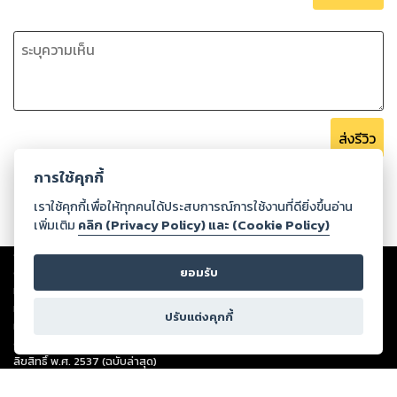
ส่งรีวิว
การใช้คุกกี้
เราใช้คุกกี้เพื่อให้ทุกคนได้ประสบการณ์การใช้งานที่ดียิ่งขึ้นอ่าน
เพิ่มเติม
คลิก (Privacy Policy) และ (Cookie Policy)
Copyright ©
2026
Storylog Co., Ltd. - สตอรี่ล็อกขอสงวนสิทธิ์ไม่รับผิดชอบ
ต่อผลงานหรือเนื้อหาใดที่อัปโหลดผ่านเว็บไซต์และปรากฏว่าละเมิดสิทธิใน
ยอมรับ
ทรัพย์สินทางปัญญาของบุคคลอื่นหรือขัดต่อกฎหมายและศีลธรรม ดังนั้น ผู้อ่าน
ทุกท่านโปรดใช้วิจารณญาณในการกลั่นกรองด้วยตนเอง และหากท่านพบว่าส่วน
ปรับแต่งคุกกี้
หนึ่งส่วนใดขัดต่อกฎหมายและศีลธรรม กรุณาแจ้งมายังบริษัท เพื่อทีมงานจะได้
ดำเนินการในทันที ทั้งนี้ ทางสตอรี่ล็อกขอสงวนลิขสิทธิ์ตามพระราชบัญญัติ
ลิขสิทธิ์ พ.ศ. 2537 (ฉบับล่าสุด)
For support: member@ookbee.com