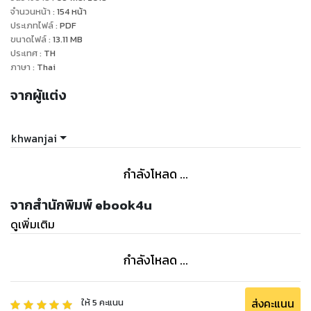
นั้นลงในหนังสือเล่มนี้
จำนวนหน้า
:
154
หน้า
พยาบาลไม่ว่าจะทำงานที่ไหน โรงพยาบาลรัฐบาล หรือโรงพยาบาล
ประเภทไฟล์
:
PDF
ขนาดไฟล์
:
13.11
MB
เอกชน ถ้าคุณรู้จักหน้าที่และความรับผิดชอบที่ทำอย่างเต็มที่ คุณก็
ประเทศ
:
TH
ภาษา
:
Thai
จากผู้แต่ง
khwanjai
กำลังโหลด ...
จากสำนักพิมพ์ ebook4u
ดูเพิ่มเติม
กำลังโหลด ...
ส่งคะแนน
ให้
5
คะแนน