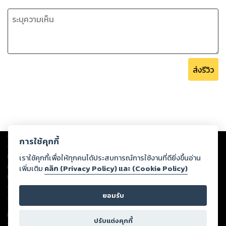
ส่งรีวิว
Copyright ©
2026
Storylog Co., Ltd. - สตอรี่ล็อกขอสงวนสิทธิ์ไม่รับผิดชอบ
การใช้คุกกี้
ต่อผลงานหรือเนื้อหาใดที่อัปโหลดผ่านเว็บไซต์และปรากฏว่าละเมิดสิทธิใน
ทรัพย์สินทางปัญญาของบุคคลอื่นหรือขัดต่อกฎหมายและศีลธรรม ดังนั้น ผู้อ่าน
เราใช้คุกกี้เพื่อให้ทุกคนได้ประสบการณ์การใช้งานที่ดียิ่งขึ้นอ่าน
ทุกท่านโปรดใช้วิจารณญาณในการกลั่นกรองด้วยตนเอง และหากท่านพบว่าส่วน
เพิ่มเติม
คลิก (Privacy Policy) และ (Cookie Policy)
หนึ่งส่วนใดขัดต่อกฎหมายและศีลธรรม กรุณาแจ้งมายังบริษัท เพื่อทีมงานจะได้
ดำเนินการในทันที ทั้งนี้ ทางสตอรี่ล็อกขอสงวนลิขสิทธิ์ตามพระราชบัญญัติ
ยอมรับ
ลิขสิทธิ์ พ.ศ. 2537 (ฉบับล่าสุด)
For support: member@ookbee.com
ปรับแต่งคุกกี้
Version
1.3.17