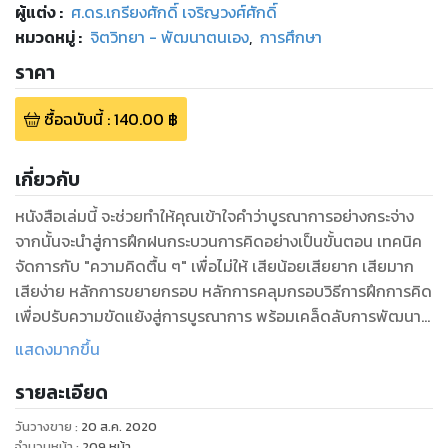
ผู้แต่ง :
ศ.ดร.เกรียงศักดิ์ เจริญวงศ์ศักดิ์
หมวดหมู่
:
จิตวิทยา - พัฒนาตนเอง
,
การศึกษา
ราคา
ซื้อฉบับนี้
:
140.00
฿
เกี่ยวกับ
หนังสือเล่มนี้ จะช่วยทำให้คุณเข้าใจคำว่าบูรณาการอย่างกระจ่าง
จากนั้นจะนำสู่การฝึกฝนกระบวนการคิดอย่างเป็นขั้นตอน เทคนิค
จัดการกับ "ความคิดตื้น ๆ" เพื่อไม่ให้ เสียน้อยเสียยาก เสียมาก
เสียง่าย หลักการขยายกรอบ หลักการคลุมกรอบวิธีการฝึกการคิด
เพื่อปรับความขัดแย้งสู่การบูรณาการ พร้อมเคล็ดลับการพัฒนา
ทัศนคติและนิสัยนักคิดเชิงบูรณาการ ต่อให้มีคนยกเรื่องบูรณาการ
แสดงมากขึ้น
มาพูดกันมากมาย แต่ไม่สำคัญเท่าการเป็นหนึ่งในไม่กี่คนที่ "คิด
รายละเอียด
บูรณาการเป็น" อย่างแท้จริง...
วันวางขาย
:
20 ส.ค. 2020
จำนวนหน้า
:
209
หน้า