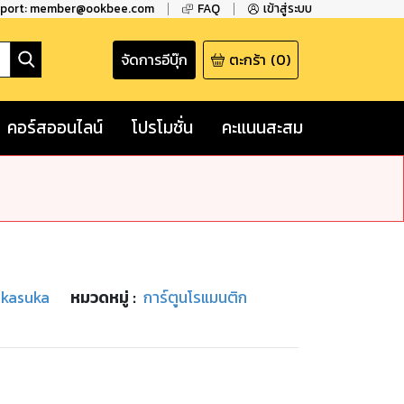
pport: member@ookbee.com
FAQ
เข้าสู่ระบบ
จัดการอีบุ๊ก
ตะกร้า
(
0
)
คอร์สออนไลน์
โปรโมชั่น
คะแนนสะสม
akasuka
หมวดหมู่
:
การ์ตูนโรแมนติก