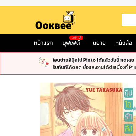
มาใหม่
หน้าแรก
บุฟเฟต์
นิยาย
หนังสือ
โอนย้ายอีบุ๊กไป Pinto ได้แล้ววันนี้ กดเลย
รับทันทีโค้ดลด ซื้อและอ่านได้ต่อเนื่องที่ Pi