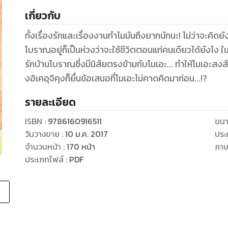
เกี่ยวกับ
ทั้งเรื่องรักและเรื่องงานทำไมมันถึงยากนักนะ! ไม่ว่าจะคิดย
โบราณอยู่ก็เป็นห่วงว่าจะใช้ชีวิตตอนแก่คนเดียวได้ยังไง ในข
รักบ้านโบราณซึ่งมีนิสัยตรงข้ามกับโมเอะ... ทำให้โมเอะสงสั
งอิเคอุจิคุงก็ยื่นข้อเสนอที่โมเอะไม่คาดคิดมาก่อน...!?
รายละเอียด
ISBN :
9786160916511
ขนา
วันวางขาย
:
10 ม.ค. 2017
ประ
จำนวนหน้า
:
170
หน้า
ภา
ประเภทไฟล์
:
PDF