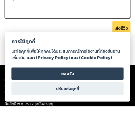
ส่งรีวิว
การใช้คุกกี้
เราใช้คุกกี้เพื่อให้ทุกคนได้ประสบการณ์การใช้งานที่ดียิ่งขึ้นอ่าน
เพิ่มเติม
คลิก (Privacy Policy) และ (Cookie Policy)
Copyright ©
2026
Storylog Co., Ltd. - สตอรี่ล็อกขอสงวนสิทธิ์ไม่รับผิดชอบ
ต่อผลงานหรือเนื้อหาใดที่อัปโหลดผ่านเว็บไซต์และปรากฏว่าละเมิดสิทธิใน
ยอมรับ
ทรัพย์สินทางปัญญาของบุคคลอื่นหรือขัดต่อกฎหมายและศีลธรรม ดังนั้น ผู้อ่าน
ทุกท่านโปรดใช้วิจารณญาณในการกลั่นกรองด้วยตนเอง และหากท่านพบว่าส่วน
ปรับแต่งคุกกี้
หนึ่งส่วนใดขัดต่อกฎหมายและศีลธรรม กรุณาแจ้งมายังบริษัท เพื่อทีมงานจะได้
ดำเนินการในทันที ทั้งนี้ ทางสตอรี่ล็อกขอสงวนลิขสิทธิ์ตามพระราชบัญญัติ
ลิขสิทธิ์ พ.ศ. 2537 (ฉบับล่าสุด)
For support: member@ookbee.com
Version
1.3.17