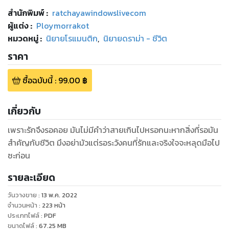
สำนักพิมพ์
:
ratchayawindowslivecom
ผู้แต่ง :
Ploymorrakot
หมวดหมู่
:
นิยายโรแมนติก
,
นิยายดราม่า - ชีวิต
ราคา
ซื้อฉบับนี้
:
99.00
฿
เกี่ยวกับ
เพราะรักจึงรอคอย มันไม่มีคำว่าสายเกินไปหรอกนะหากสิ่งที่รอมัน
สำคัญกับชีวิต มึงอย่ามัวแต่รอระวังคนที่รักและจริงใจจะหลุดมือไป
ซะก่อน
รายละเอียด
วันวางขาย
:
13 พ.ค. 2022
จำนวนหน้า
:
223
หน้า
ประเภทไฟล์
:
PDF
ขนาดไฟล์
:
67.25
MB