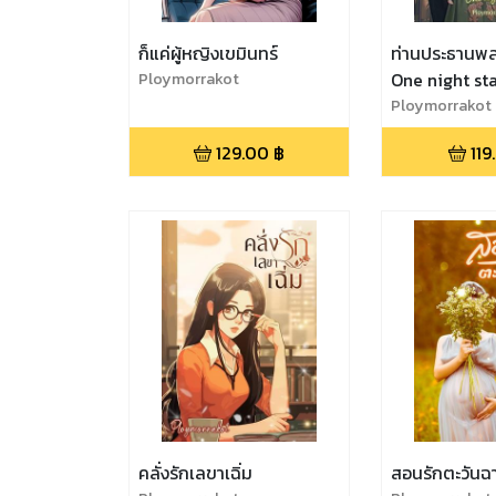
ก็แค่ผู้หญิงเขมินทร์
ท่านประธานพล
Ploymorrakot
One night st
Ploymorrakot
129.00
฿
119
คลั่งรักเลขาเฉิ่ม
สอนรักตะวันฉ