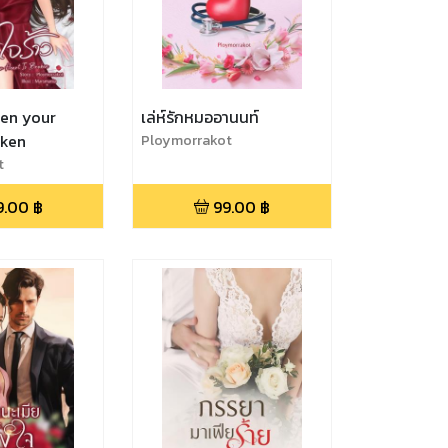
When your
เล่ห์รักหมออานนท์
oken
Ploymorrakot
t
9.00
฿
99.00
฿