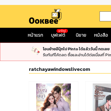
มาใหม่
หน้าแรก
บุฟเฟต์
นิยาย
หนังสือ
โอนย้ายอีบุ๊กไป Pinto ได้แล้ววันนี้ กดเลย
รับทันทีโค้ดลด ซื้อและอ่านได้ต่อเนื่องที่ Pi
ratchayawindowslivecom