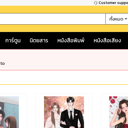
Customer supp
ทั้งหมด
การ์ตูน
นิตยสาร
หนังสือพิมพ์
หนังสือเสียง
nto