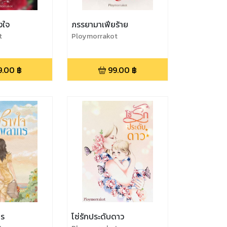
งใจ
ภรรยามาเฟียร้าย
t
Ploymorrakot
9.00
฿
99.00
฿
กร
โซ่รักประดับดาว