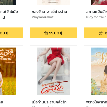
าด(รัก)เมีย
หลงรักอาจารย์ข้างบ้าน
สถานะเมียข้า
and
Ploymorrakot
Ploymorrako
.00
฿
99.00
฿
11
าย
เมื่อท่านประธานคลั่งรัก
พรางใจพลา