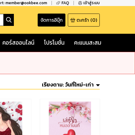
ort: member@ookbee.com
FAQ
เข้าสู่ระบบ
จัดการอีบุ๊ก
ตะกร้า
(
0
)
คอร์สออนไลน์
โปรโมชั่น
คะแนนสะสม
เรียงตาม:
วันที่ใหม่-เก่า