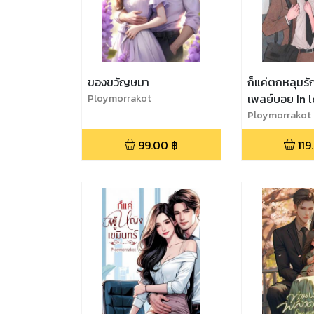
ของขวัญษมา
ก็แค่ตกหลุมรัก
Ploymorrakot
เพลย์บอย In l
Playboy
Ploymorrakot
99.00
฿
119