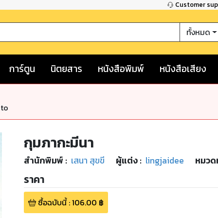
Customer su
ทั้งหมด
การ์ตูน
นิตยสาร
หนังสือพิมพ์
หนังสือเสียง
nto
กุมภากะมีนา
สำนักพิมพ์
:
เสนา สุขขี
ผู้แต่ง :
lingjaidee
หมวดห
ราคา
ซื้อฉบับนี้
:
106.00
฿