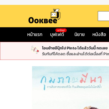
มาใหม่
หน้าแรก
บุฟเฟต์
นิยาย
หนังสือ
โอนย้ายอีบุ๊กไป Pinto ได้แล้ววันนี้ กดเลย
รับทันทีโค้ดลด ซื้อและอ่านได้ต่อเนื่องที่ Pi