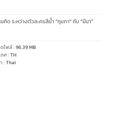
ิด ระหว่างตัวละครสีน้ำ "กุมภา" กับ "มีนา"
ดไฟล์
:
96.39
MB
เทศ
:
TH
ษา
:
Thai