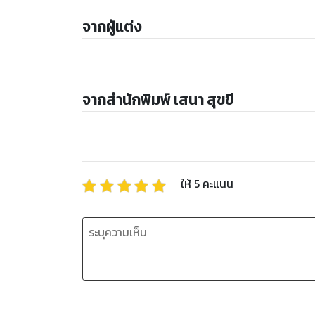
จากผู้แต่ง
จากสำนักพิมพ์ เสนา สุขขี
ให้
5
คะแนน