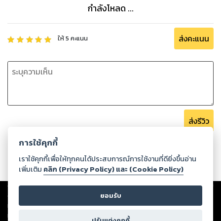
กำลังโหลด ...
ส่งคะแนน
ให้
5
คะแนน
ส่งรีวิว
การใช้คุกกี้
เราใช้คุกกี้เพื่อให้ทุกคนได้ประสบการณ์การใช้งานที่ดียิ่งขึ้นอ่าน
เพิ่มเติม
คลิก (Privacy Policy) และ (Cookie Policy)
Copyright ©
2026
Storylog Co., Ltd. - สตอรี่ล็อกขอสงวนสิทธิ์ไม่รับผิดชอบ
ต่อผลงานหรือเนื้อหาใดที่อัปโหลดผ่านเว็บไซต์และปรากฏว่าละเมิดสิทธิใน
ยอมรับ
ทรัพย์สินทางปัญญาของบุคคลอื่นหรือขัดต่อกฎหมายและศีลธรรม ดังนั้น ผู้อ่าน
ทุกท่านโปรดใช้วิจารณญาณในการกลั่นกรองด้วยตนเอง และหากท่านพบว่าส่วน
ปรับแต่งคุกกี้