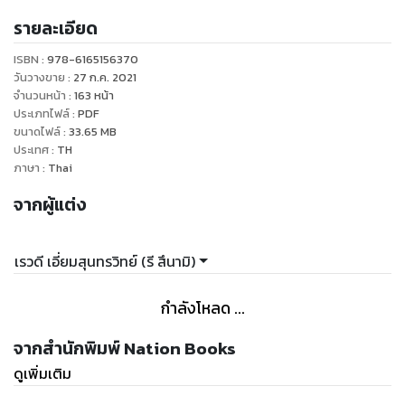
ตอนก็สร้างความสับสนในการตีความเสียด้วย หนังสือ "เทคนิค
รายละเอียด
ตามล่าหาหุ้นเวฟ 3X ด้วยคลื่นเอลเลียต" เล่มนี้ ว่าด้วยเรื่องของ
การอ่านคลื่นซับซ้อนที่หลายคนว่ายาก ให้อ่านเข้าใจง่าย และที่
ISBN :
978-6165156370
สำคัญคือนำไปใช้ได้จริง ซึ่ง "คุณเรวดี เอี่ยมสุนทรวิทย์" อดีต
วันวางขาย
:
27 ก.ค. 2021
วิศวกรสาวสวยมากความสามารถ ได้แบ่งปันความรู้และถ่ายทอด
จำนวนหน้า
:
163
หน้า
ประเภทไฟล์
:
PDF
ประสบการณ์การลงทุนที่ได้ลองผิดลองถูกจากการเทรดจริง จนไ้
ขนาดไฟล์
:
33.65
MB
ค้นพบหลักการที่ถูก "จริต" กับตนเอง โดยวัตถุประสงค์เพื่อให้ผู้
ประเทศ
:
TH
อ่านได้รับความรู้ซึ่งเป็น Full Time Trader รู้ถึงแนวทางการเทรด
ภาษา
:
Thai
ที่ผู้เขียนได้พิสูจน์มาแล้วว่า สามารถนำไปใช้ปฏิบัติได้ผลจริง ซึ่ง
จากผู้แต่ง
คนที่เคยเป็น "เม่า" หรือ "ติดดอย" เป็นประจำ จะสามารถหลุดพ้น
และเปลี่ยนสถานะมาเป็นเทรดเดอร์มืออาชีพได้อย่างแน่นอน!
เรวดี เอี่ยมสุนทรวิทย์ (รี สึนามิ)
กำลังโหลด ...
จากสำนักพิมพ์ Nation Books
ดูเพิ่มเติม