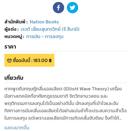
สำนักพิมพ์
:
Nation Books
ผู้แต่ง :
เรวดี เอี่ยมสุนทรวิทย์ (รี สึนามิ)
หมวดหมู่
:
การเงิน - การลงทุน
ราคา
ซื้อฉบับนี้
:
183.00
฿
เกี่ยวกับ
หากพูดถึงทฤษฎีคลื่นเอลเลียต (Elliott Wave Theory) เครื่อง
มือทางเทคนิคที่อาศัยกฎธรรมชาติ จิตวิทยามวลชน และ
พฤติกรรมการลงทุนได้เป็นอย่างดีนั้น นักลงทุนที่เข้าใจและจับ
ทิศทางการนับคลื่นเอลเลียตได้อย่างแม่นยำก็จะประสบความสำเร็จ
ในการลงทุน แต่เพราะเอลเลียตมีการเกิดคลื่นซับซ้อน จึงทำให้
หลายคนคิดว่าเป็นเรื่องที่ทำความเข้าใจได้ยาก อีกทั้งบางบทบาง
แสดงมากขึ้น