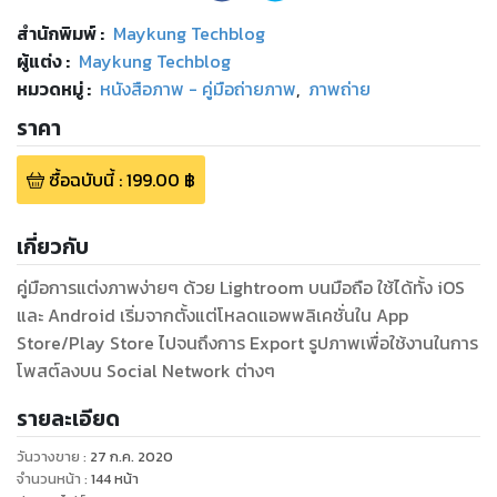
สำนักพิมพ์
:
Maykung Techblog
ผู้แต่ง :
Maykung Techblog
หมวดหมู่
:
หนังสือภาพ - คู่มือถ่ายภาพ
,
ภาพถ่าย
ราคา
ซื้อฉบับนี้
:
199.00
฿
เกี่ยวกับ
คู่มือการแต่งภาพง่ายๆ ด้วย Lightroom บนมือถือ ใช้ได้ทั้ง iOS
และ Android เริ่มจากตั้งแต่โหลดแอพพลิเคชั่นใน App
Store/Play Store ไปจนถึงการ Export รูปภาพเพื่อใช้งานในการ
โพสต์ลงบน Social Network ต่างๆ
รายละเอียด
วันวางขาย
:
27 ก.ค. 2020
จำนวนหน้า
:
144
หน้า