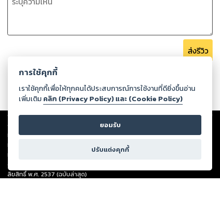
ส่งรีวิว
การใช้คุกกี้
เราใช้คุกกี้เพื่อให้ทุกคนได้ประสบการณ์การใช้งานที่ดียิ่งขึ้นอ่าน
เพิ่มเติม
คลิก (Privacy Policy) และ (Cookie Policy)
Copyright ©
2026
Storylog Co., Ltd. - สตอรี่ล็อกขอสงวนสิทธิ์ไม่รับผิดชอบ
ต่อผลงานหรือเนื้อหาใดที่อัปโหลดผ่านเว็บไซต์และปรากฏว่าละเมิดสิทธิใน
ยอมรับ
ทรัพย์สินทางปัญญาของบุคคลอื่นหรือขัดต่อกฎหมายและศีลธรรม ดังนั้น ผู้อ่าน
ทุกท่านโปรดใช้วิจารณญาณในการกลั่นกรองด้วยตนเอง และหากท่านพบว่าส่วน
ปรับแต่งคุกกี้
หนึ่งส่วนใดขัดต่อกฎหมายและศีลธรรม กรุณาแจ้งมายังบริษัท เพื่อทีมงานจะได้
ดำเนินการในทันที ทั้งนี้ ทางสตอรี่ล็อกขอสงวนลิขสิทธิ์ตามพระราชบัญญัติ
ลิขสิทธิ์ พ.ศ. 2537 (ฉบับล่าสุด)
For support: member@ookbee.com
Version
1.3.17