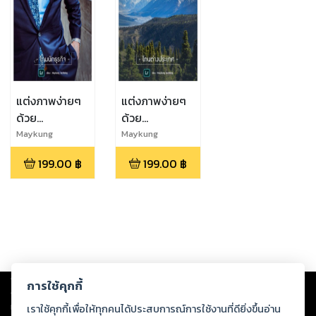
แต่งภาพง่ายๆ
แต่งภาพง่ายๆ
ด้วย
ด้วย
Lightroom
Lightroom
Maykung
Maykung
Techblog
Techblog
ผ่านมือถือ : โทน
ผ่านมือถือ : โทน
199.00
฿
199.00
฿
นักธุรกิจ
ต่างประเทศ
Copyright ©
2026
Storylog Co., Ltd. - สตอรี่ล็อกขอสงวนสิทธิ์ไม่รับผิดชอบ
การใช้คุกกี้
ต่อผลงานหรือเนื้อหาใดที่อัปโหลดผ่านเว็บไซต์และปรากฏว่าละเมิดสิทธิใน
ทรัพย์สินทางปัญญาของบุคคลอื่นหรือขัดต่อกฎหมายและศีลธรรม ดังนั้น ผู้อ่าน
เราใช้คุกกี้เพื่อให้ทุกคนได้ประสบการณ์การใช้งานที่ดียิ่งขึ้นอ่าน