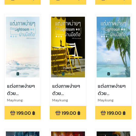
สีแดงร้อนแรง
ไทยสตรีท
ท่องเที่ยวสายชิ
ลล์
แต่งภาพง่ายๆ
แต่งภาพง่ายๆ
แต่งภาพง่ายๆ
ด้วย
ด้วย
ด้วย
Lightroom
Lightroom
Lightroom
Maykung
Maykung
Maykung
Techblog
Techblog
Techblog
ผ่านมือถือ : โทน
ผ่านมือถือ : โทน
ผ่านมือถือ : โทน
199.00
฿
199.00
฿
199.00
฿
ขาวสว่าง
สีเหลือง
ทะเล