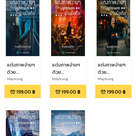
แต่งภาพง่ายๆ
แต่งภาพง่ายๆ
แต่งภาพง่ายๆ
ด้วย
ด้วย
ด้วย
Lightroom
Lightroom
Lightroom
Maykung
Maykung
Maykung
Techblog
Techblog
Techblog
ผ่านมือถือ : โทน
ผ่านมือถือ : โทน
ผ่านมือถือ : โทน
199.00
฿
199.00
฿
199.00
฿
สีน้ำเงินสุดคูล
คอนเสิร์ต
เซเลปคนดัง