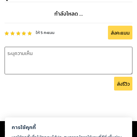
กำลังโหลด ...
ส่งคะแนน
ให้
5
คะแนน
ส่งรีวิว
Copyright ©
2026
Storylog Co., Ltd. - สตอรี่ล็อกขอสงวนสิทธิ์ไม่รับผิดชอบ
การใช้คุกกี้
ต่อผลงานหรือเนื้อหาใดที่อัปโหลดผ่านเว็บไซต์และปรากฏว่าละเมิดสิทธิใน
ทรัพย์สินทางปัญญาของบุคคลอื่นหรือขัดต่อกฎหมายและศีลธรรม ดังนั้น ผู้อ่าน